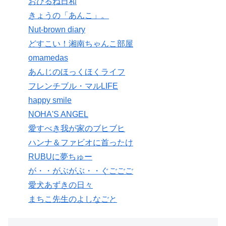
おひるね日和
きょうの「あんこ」。
Nut-brown diary
どすこい！湘南ちゃんこ部屋
omamedas
あんじのほっくほくライフ
フレンチブル・マルLIFE
happy smile
NOHA'S ANGEL
愛すべき我が家のブヒブヒ
ハンナ＆ファビオに首ったけ
RUBUに夢ちゅー
が・・がぶがぶ・・ぐごごご
愛犬あずきの日々
まちこ先生のよしなごと