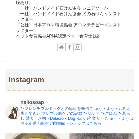
験あり）
（一社）ハンドメイド石けん協会 シニアソーパー
（一社）ハンドメイド石けん協会 犬の石けんインスト
ラクター
（公社）日本アロマ環境協会 アロマテラピーインスト
ラクター
ペット食育協会APNA認定ペット食育士1級
Instagram
naitosoap
🐾フレンチブルドッグとの毎日を発信
ひゅう・よう・八朔と
歩んできた
フレブル肌ケアの記録
🐾肌ケア
🐾ごはん
🐾暮ら
し
愛犬：八朔（Delacroix Dog Ranch卒業犬）
ひゅう・ようは
お空組🌈
👇肌ケア図書館・ショップはこちら