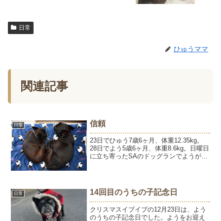
日常
ひゅうママ
関連記事
信頼
日常
23日でひゅう7歳6ヶ月、体重12.35kg。
28日でよう5歳6ヶ月、体重8.6kg。日曜日
に立ち寄ったSAのドッグランでようがフ
レンドリーな黒しばちゃんにくるくるア
タックをしかけた。（くるくるアタック
は、くるくる回転しながらお尻で体当た
り...
14回目のうちの子記念日
日常
クリスマスイブイブの12月23日は、よう
のうちの子記念日でした。ようをお迎え