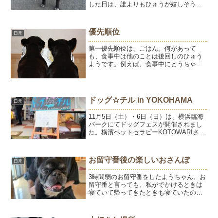
した日は、誰よりもひゅうが嬉しそうだ
った。ひゅうがうちの子になって、よう
もうちの子になってくれて、ありがと
う。あなたたちのおかげで、彩り豊かな
優先順位
日常
人生になりました。ひゅ...
第一優先順位は、ごはん。何があって
も、食事中は他のことは後回しのひゅう
ようです。例えば、食事中にとうちゃん
が帰ってきても、チラッと確認しお食事
続行。ようはお出迎えしていた時もあっ
たけど今はひゅうを見習って後回しにす
ることにしたらしい。カイカ...
ドッグ☆チル in YOKOHAMA
日常
11月5日（土）・6日（日）は、横浜臨海
パークにてドッグフェスが開催されまし
た。横濱ペットセラピーKOTOWARIさん
プロデュースのドッグ☆チルブースで
「肉球ぷにゅぷにゅホームケア体験」の
肉球クリームで参加させていただきまし
お留守番後の楽しいおさんぽ
日常
た。2日間お天気...
3時間弱のお留守番をしたようちゃん。お
留守番と言っても、私がでかけるときは
寝ていて帰ってきたときも寝ていたので
お留守番したことに気づいていないか
も。飼い主はお友達とランチへ。鶏料
理・杉本の鶏定食♪安定の美味しさです。