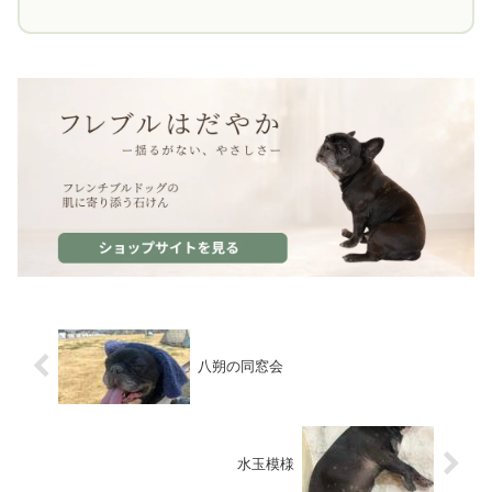
八朔の同窓会
水玉模様