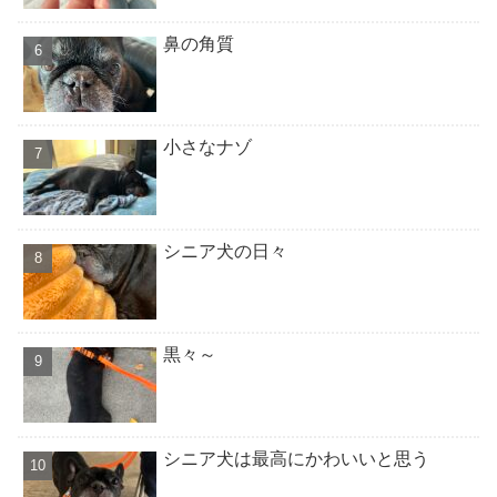
鼻の角質
小さなナゾ
シニア犬の日々
黒々～
シニア犬は最高にかわいいと思う