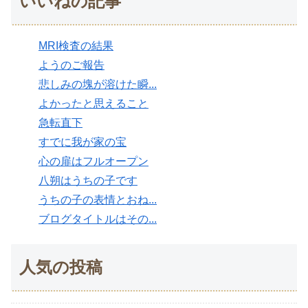
いいねの記事
MRI検査の結果
ようのご報告
悲しみの塊が溶けた瞬...
よかったと思えること
急転直下
すでに我が家の宝
心の扉はフルオープン
八朔はうちの子です
うちの子の表情とおね...
ブログタイトルはその...
人気の投稿