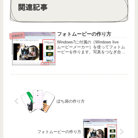
関連記事
フォトムービーの作り方
画像処理
Windows7に付属の［Windows live
ムービーメーカー］を使ってフォトム
ービーを作ります。写真をつなぎ合わ
せてコメントやBGMをつけて思い出
の作品をDVDにしましょう。ストーリ
ーの組み立てWindows Live ムービー
メー...
ぽち袋の作り方
フォトムービーの作り方