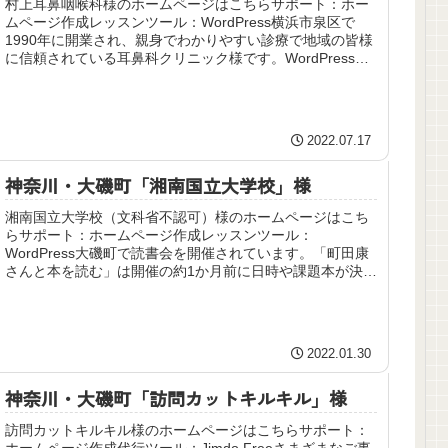
村上耳鼻咽喉科様のホームページはこちらサポート：ホー
ムページ作成レッスンツール：WordPress横浜市泉区で
1990年に開業され、親身でわかりやすい診療で地域の皆様
に信頼されている耳鼻科クリニック様です。WordPressの
インストールか...
2022.07.17
神奈川・大磯町「湘南国立大学校」様
湘南国立大学校（文科省不認可）様のホームページはこち
らサポート：ホームページ作成レッスンツール：
WordPress大磯町で読書会を開催されています。「町田康
さんと本を読む」は開催の約1か月前に日時や課題本が決ま
り、ホームページで発表されます...
2022.01.30
神奈川・大磯町「訪問カットキルキル」様
訪問カットキルキル様のホームページはこちらサポート：
ホームページ作成代行ツール：Jimdo Freeさまざまなご事