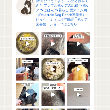
発信
ひゅう・よう・八朔と歩んで
きた
フレブル肌ケアの記録
🐾肌ケ
ア
🐾ごはん
🐾暮らし
愛犬：八朔
（Delacroix Dog Ranch卒業犬）
ひゅう・ようはお空組🌈
👇肌ケア
図書館・ショップはこちら