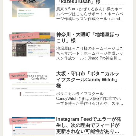
「kazekurusan」様
風来＆Sun（かぜくるさん）様のホー
ムページはこちらサポート：ホームペ
ージ作成レッスン作成ツール：Jimdo
Free神奈川県大磯町のセラピスト、風
来＆sunのページです。「かぜくるさ
ん」と読みます。パッチフラワーレメ
神奈川・大磯町「地場屋ほっ
お
客様のホームページ
ディを使ったホリスティ...
こり」様
地場屋ほっこり様のホームページはこ
ちらサポート：ホームページ作成レッ
スン作成ツール：Jimdo Pro神奈川県
大磯町の「食のセレクトショップ」で
す。地産品はもちろん、全国の美味し
いものが並んでいます。大磯駅前で地
大坂・守口市「ボタニカルラ
WordPress
元にも観光客にも愛されている...
イフスクールCandy Witch」
様
ボタニカルライフスクール
CandyWitchさまは大阪府守口市でハ
ーブを使った手作り石けんや、スキン
ケアコスメなどのアロマクラフト、ア
ロマテラピーなどを愉しんでいただい
ているお教室です。初期設定サービス
Instagram Feedでエラーが発
WordPress
をご利用いただき、オンラインレッス
生し、次の理由でフィードが
ンで進めさせていただきました。
更新されない可能性がありま