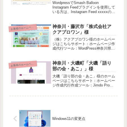
す
WordpressでSmash Balloon
Instagram Feedプラグインを使用して
いる方は、Instagram Feed xxxxxのレ
ポートというタイトルでこんなメール
が届いていませんか？ホームページを
確認すると、Insta...
神奈川・藤沢市「株式会社ア
お
客様のホームページ
クアプロワン」様
（株）アクアプロワン様のホームペー
ジはこちらサポート：ホームページ作
成代行ツール：WordPress神奈川県、
静岡県を中心に水まわりのリフォーム
とメンテナンスをされている企業様で
す。主力商品のトイレと給湯器のホー
神奈川・大磯町「大磯「語り
お
客様のホームページ
ムページを作成代行させていた...
部の会・あこ」」様
大磯「語り部の会・あこ」様のホーム
ページはこちらサポート：ホームペー
ジ作成代行作成ツール：Jimdo Pro大
磯町にゆかりのある偉人たちの逸話を
まとめ「語り部」として伝える活動を
されている「大磯・語り部の会・あ
こ」様のホームページを作成代行...
Windows11の変更点