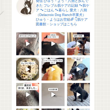
発信
ひゅう・よう・八朔と歩んで
きた
フレブル肌ケアの記録
🐾肌ケ
ア
🐾ごはん
🐾暮らし
愛犬：八朔
（Delacroix Dog Ranch卒業犬）
ひゅう・ようはお空組🌈
👇肌ケア
図書館・ショップはこちら