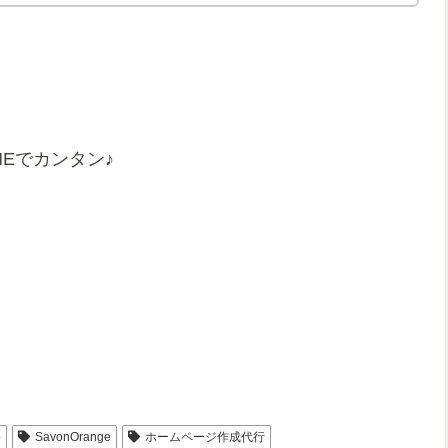
Eでカンタン♪
o
SavonOrange
ホームページ作成代行