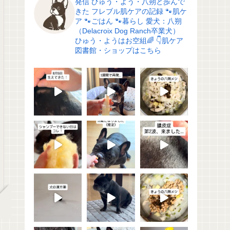
発信
ひゅう・よう・八朔と歩んで
きた
フレブル肌ケアの記録
🐾肌ケ
ア
🐾ごはん
🐾暮らし
愛犬：八朔
（Delacroix Dog Ranch卒業犬）
ひゅう・ようはお空組🌈
👇肌ケア
図書館・ショップはこちら