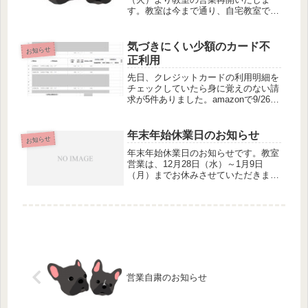
す。教室は今まで通り、自宅教室での
マンツーマンレッスンになります。コ
ロナ対策として、生徒様の入れ替え時
にパソコンやマウスの除菌と空気の入
気づきにくい少額のカード不
お知らせ
れ替え、講師はマスク着用で対応させ
正利用
ていただきます。
先日、クレジットカードの利用明細を
チェックしていたら身に覚えのない請
求が5件ありました。amazonで9/26か
ら連続5日150円引かれてる。合計750
円。なに？150円って？ちなみに9/29
は日曜日。日曜日は買えない何かな
年末年始休業日のお知らせ
お知らせ
の？amazon...
年末年始休業日のお知らせです。教室
営業は、12月28日（水）～1月9日
（月）までお休みさせていただきま
す。チケットをお持ちの方は、2週間
期間を延長させていただきます。※チ
ケットの有効期限は、初回受講日より
2ヶ月間です。期限を過ぎたチケット
は...
営業自粛のお知らせ