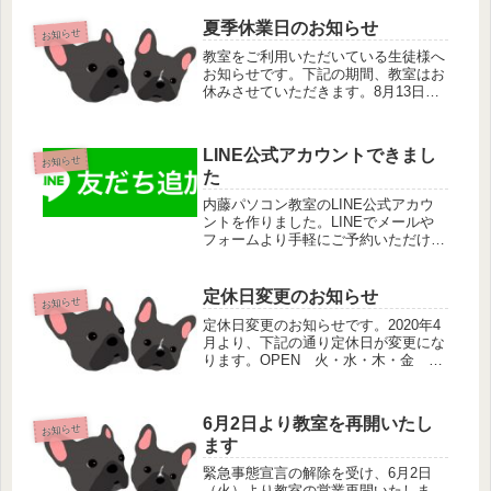
夏季休業日のお知らせ
お知らせ
教室をご利用いただいている生徒様へ
お知らせです。下記の期間、教室はお
休みさせていただきます。8月13日
（木）～17日（月）までチケットの有
効期限は初回受講日より2か月間にな
りますが、夏休み期間にかかる場合、
LINE公式アカウントできまし
1週間延長させていただきます。期
お知らせ
た
限...
内藤パソコン教室のLINE公式アカウ
ントを作りました。LINEでメールや
フォームより手軽にご予約いただける
ようになりました。こちらのアカウン
トからご予約やお問い合わせができま
すので、LINEをお使いの方は友だち
定休日変更のお知らせ
お知らせ
追加登録をお願いいたします。L...
定休日変更のお知らせです。2020年4
月より、下記の通り定休日が変更にな
ります。OPEN 火・水・木・金 9
時30分～17時30分 ／ 土・日 9時
30分～12時30分CLOSE 月・祝日今
までは土・日・月・祝日はお休みをい
6月2日より教室を再開いたし
ただいてましたが...
お知らせ
ます
緊急事態宣言の解除を受け、6月2日
（火）より教室の営業再開いたしま