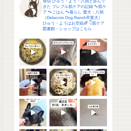
発信
ひゅう・よう・八朔と歩んで
きた
フレブル肌ケアの記録
🐾肌ケ
ア
🐾ごはん
🐾暮らし
愛犬：八朔
（Delacroix Dog Ranch卒業犬）
ひゅう・ようはお空組🌈
👇肌ケア
図書館・ショップはこちら