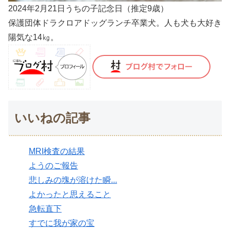
2024年2月21日うちの子記念日（推定9歳）
保護団体ドラクロアドッグランチ卒業犬。人も犬も大好き
陽気な14㎏。
いいねの記事
MRI検査の結果
ようのご報告
悲しみの塊が溶けた瞬...
よかったと思えること
急転直下
すでに我が家の宝