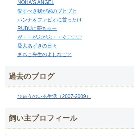
NOHA'S ANGEL
愛すべき我が家のブヒブヒ
ハンナ＆ファビオに首ったけ
RUBUに夢ちゅー
が・・がぶがぶ・・ぐごごご
愛犬あずきの日々
まちこ先生のよしなごと
過去のブログ
ひゅうのいる生活（2007-2009）
飼い主プロフィール