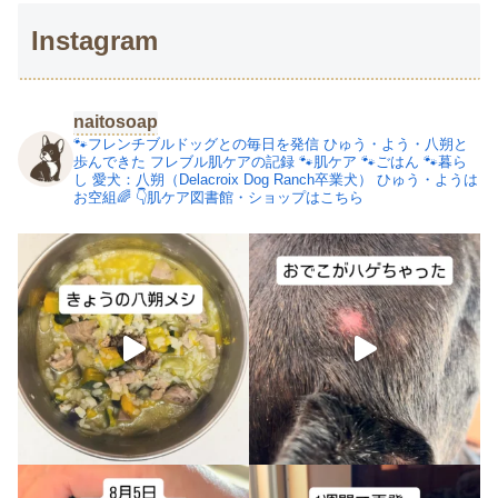
Instagram
naitosoap
🐾フレンチブルドッグとの毎日を発信
ひゅう・よう・八朔と
歩んできた
フレブル肌ケアの記録
🐾肌ケア
🐾ごはん
🐾暮ら
し
愛犬：八朔（Delacroix Dog Ranch卒業犬）
ひゅう・ようは
お空組🌈
👇肌ケア図書館・ショップはこちら