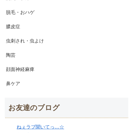
脱毛・おハゲ
膿皮症
虫刺され・虫よけ
陶芸
顔面神経麻痺
鼻ケア
お友達のブログ
ねぇラブ聞いてっ…☆