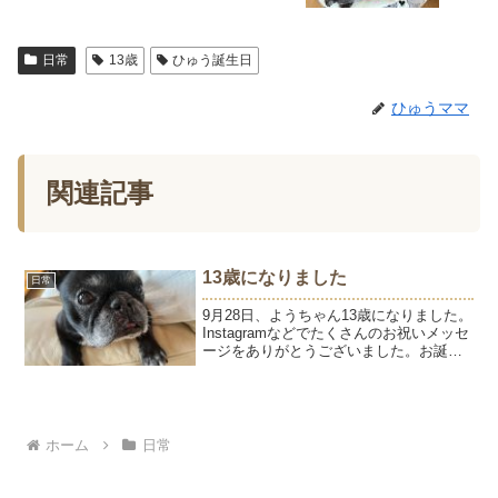
日常
13歳
ひゅう誕生日
ひゅうママ
関連記事
13歳になりました
日常
9月28日、ようちゃん13歳になりました。
Instagramなどでたくさんのお祝いメッセ
ージをありがとうございました。お誕生
日おめでとう💓13歳になってくれてあり
がとう💓13歳。健康優良児タイプのよう
ちゃんも、10歳あたりから色々な病気を
経...
ホーム
日常