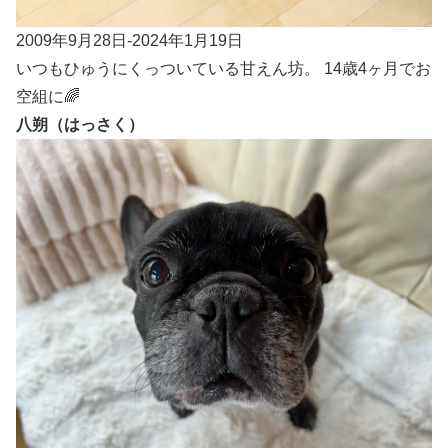
2009年9月28日-2024年1月19日
いつもひゅうにくっついている甘えん坊。 14歳4ヶ月でお
空組に🌈
八朔（はっさく）