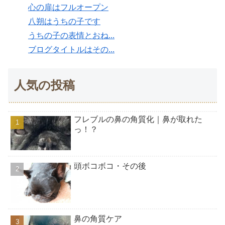
心の扉はフルオープン
八朔はうちの子です
うちの子の表情とおね...
ブログタイトルはその...
人気の投稿
フレブルの鼻の角質化｜鼻が取れた
っ！？
頭ボコボコ・その後
鼻の角質ケア