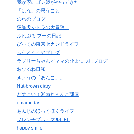
我が家にゴン姫がやってきた
「はな」の思うこと
のわのブログ
狂暴犬シトラの大冒険！
ふれぶる プーの日記
びっくの東京セカンドライフ
ふうとくうのブログ
ラブリーちゃんずママのひまつぶしブログ
おひるね日和
きょうの「あんこ」。
Nut-brown diary
どすこい！湘南ちゃんこ部屋
omamedas
あんじのほっくほくライフ
フレンチブル・マルLIFE
happy smile