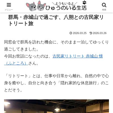
メニュー
検索
群馬・赤城山で過ごす、八朔との古民家リ
トリート旅
2026.03.25
2026.03.26
同窓会で群馬を訪れた機会に、そのまま一泊してゆっくり
過ごしてきました。
今回お世話になったのは、
古民家リトリート 赤城山 懐
（ふところ）
さん。
「リトリート」とは、仕事や日常から離れ、自然の中で心
身を癒やし、自分と向き合う「隠れ家的な休息旅行」のこ
とだそう。