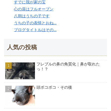
すでに我が家の宝
心の扉はフルオープン
八朔はうちの子です
うちの子の表情とおね...
ブログタイトルはその...
人気の投稿
フレブルの鼻の角質化｜鼻が取れた
っ！？
頭ボコボコ・その後