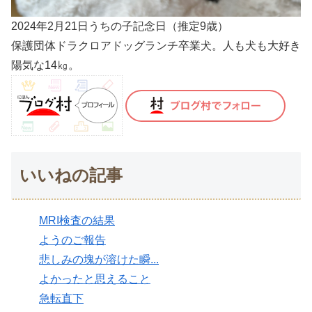
2024年2月21日うちの子記念日（推定9歳）
保護団体ドラクロアドッグランチ卒業犬。人も犬も大好き
陽気な14㎏。
いいねの記事
MRI検査の結果
ようのご報告
悲しみの塊が溶けた瞬...
よかったと思えること
急転直下