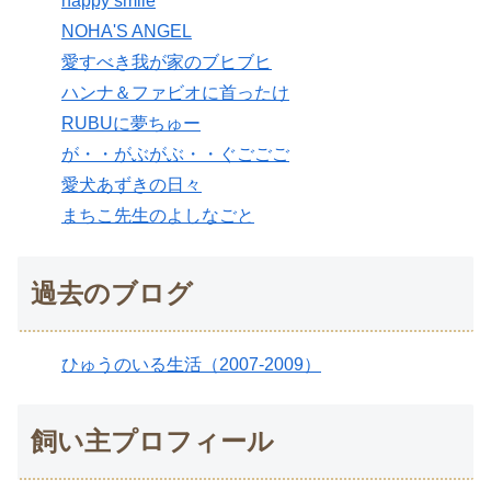
happy smile
NOHA'S ANGEL
愛すべき我が家のブヒブヒ
ハンナ＆ファビオに首ったけ
RUBUに夢ちゅー
が・・がぶがぶ・・ぐごごご
愛犬あずきの日々
まちこ先生のよしなごと
過去のブログ
ひゅうのいる生活（2007-2009）
飼い主プロフィール