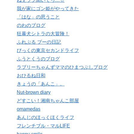
ねぇラブ聞いてっ…☆
我が家にゴン姫がやってきた
「はな」の思うこと
のわのブログ
狂暴犬シトラの大冒険！
ふれぶる プーの日記
びっくの東京セカンドライフ
ふうとくうのブログ
ラブリーちゃんずママのひまつぶしブログ
おひるね日和
きょうの「あんこ」。
Nut-brown diary
どすこい！湘南ちゃんこ部屋
omamedas
あんじのほっくほくライフ
フレンチブル・マルLIFE