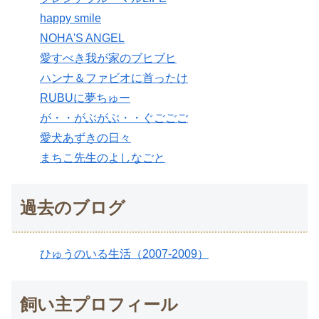
happy smile
NOHA'S ANGEL
愛すべき我が家のブヒブヒ
ハンナ＆ファビオに首ったけ
RUBUに夢ちゅー
が・・がぶがぶ・・ぐごごご
愛犬あずきの日々
まちこ先生のよしなごと
過去のブログ
ひゅうのいる生活（2007-2009）
飼い主プロフィール