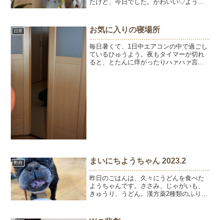
たけど、今日でした。かわいい♡ようち
ゃんのおハナはぶり返し気味。。。抗生
剤を飲んでいますが、飲み始めのような
効き目がなくなっている感じです。あと1
お気に入りの寝場所
日常
週間飲み切ってその時...
毎日暑くて、1日中エアコンの中で過ごし
ているひゅうよう。夜もタイマーが切れ
ると、とたんに痒がったりハァハァ言い
だすのでつけっぱなし状態です。ほぼ寝
て過ごしているので、いるのかいないの
かわからないくらい静か。しかも姿が見
えないことも。ひゅうは...
まいにちようちゃん 2023.2
動画
昨日のごはんは、久々にうどんを食べた
ようちゃんです。ささみ、じゃがいも、
きゅうり、うどん。漢方薬2種類のふりか
け付き。食欲があってよろしい💓2023年
２月のまいにちようちゃんフォトムービ
ーできました。遡って作っているので、