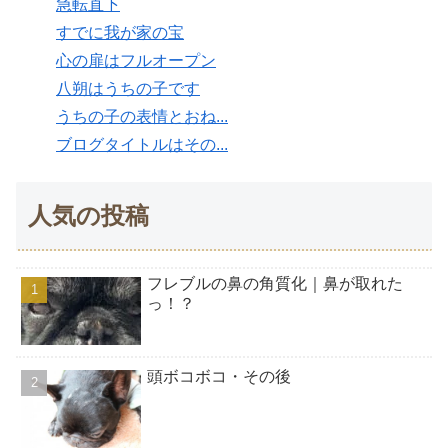
急転直下
すでに我が家の宝
心の扉はフルオープン
八朔はうちの子です
うちの子の表情とおね...
ブログタイトルはその...
人気の投稿
フレブルの鼻の角質化｜鼻が取れた
っ！？
頭ボコボコ・その後