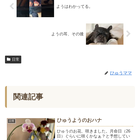
ようはわかってる。
ようの耳、その後
日常
ひゅうママ
関連記事
ひゅうようのおハナ
日常
ひゅうのお花、咲きました。月命日（26
日）ぐらいに咲くかなぁ？と予想してい