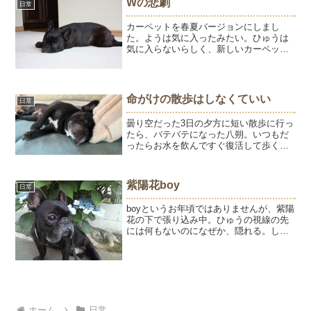
Wの悲劇
日常
だんだんようちゃん...
カーペットを春夏バージョンにしまし
た。ようは気に入ったみたい。ひゅうは
気に入らないらしく、新しいカーペット
では寝そべりません。キッチンからこの
不満顔。ま、そのうち慣れるでしょう～
昨夜は、夜中にとうちゃんの「くっせ
ー！！」の声で起こされた。ひ...
命がけの散歩はしなくていい
日常
曇り空だった3日の夕方に短い散歩に行っ
たら、バテバテになった八朔。いつもだ
ったらお水を飲んですぐ復活して歩くの
に、この日はお水を飲んでも伏せたまま
歩こうとしない。「はっちゃん、いく
よ」と声を掛けたら、「ムリですーーー
紫陽花boy
日常
ー💦」とお腹を上に向けて...
boyというお年頃ではありませんが、紫陽
花の下で張り込み中。ひゅうの視線の先
には何もないのになぜか、隠れる。しば
らくすると、大好きなお友達わんこが曲
がり角から見えました。ナゼ隠れる？ひ
ゅうの行動はナゾです。
ホーム
日常