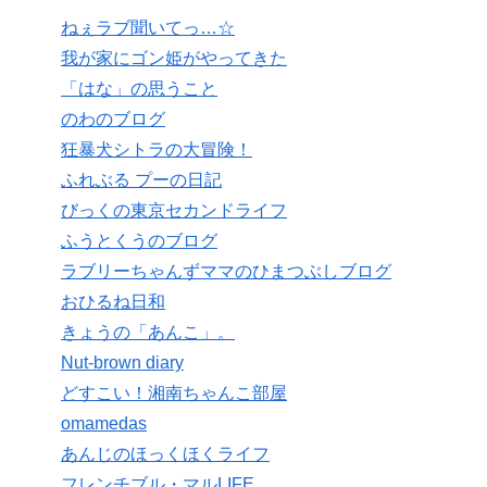
ねぇラブ聞いてっ…☆
我が家にゴン姫がやってきた
「はな」の思うこと
のわのブログ
狂暴犬シトラの大冒険！
ふれぶる プーの日記
びっくの東京セカンドライフ
ふうとくうのブログ
ラブリーちゃんずママのひまつぶしブログ
おひるね日和
きょうの「あんこ」。
Nut-brown diary
どすこい！湘南ちゃんこ部屋
omamedas
あんじのほっくほくライフ
フレンチブル・マルLIFE