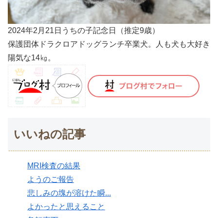
2024年2月21日うちの子記念日（推定9歳）
保護団体ドラクロアドッグランチ卒業犬。人も犬も大好き
陽気な14㎏。
いいねの記事
MRI検査の結果
ようのご報告
悲しみの塊が溶けた瞬...
よかったと思えること