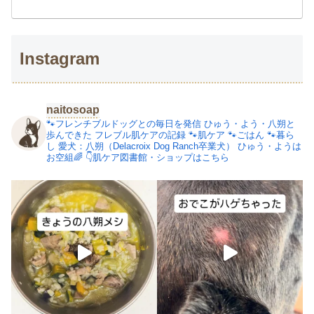
Instagram
naitosoap
🐾フレンチブルドッグとの毎日を発信
ひゅう・よう・八朔と
歩んできた
フレブル肌ケアの記録
🐾肌ケア
🐾ごはん
🐾暮ら
し
愛犬：八朔（Delacroix Dog Ranch卒業犬）
ひゅう・ようは
お空組🌈
👇肌ケア図書館・ショップはこちら