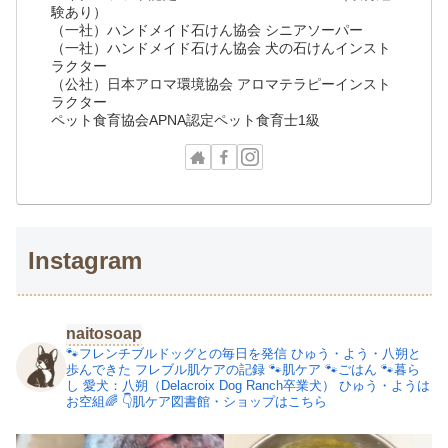
験あり）
（一社）ハンドメイド石けん協会 シニアソーパー
（一社）ハンドメイド石けん協会 犬の石けんインスト
ラクター
（公社）日本アロマ環境協会 アロマテラピーインスト
ラクター
ペット食育協会APNA認定ペット食育士1級
Instagram
naitosoap
🐾フレンチブルドッグとの毎日を発信
ひゅう・よう・八朔と
歩んできた
フレブル肌ケアの記録
🐾肌ケア
🐾ごはん
🐾暮ら
し
愛犬：八朔（Delacroix Dog Ranch卒業犬）
ひゅう・ようは
お空組🌈
👇肌ケア図書館・ショップはこちら