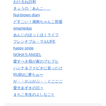
おひるね日和
きょうの「あんこ」。
Nut-brown diary
どすこい！湘南ちゃんこ部屋
omamedas
あんじのほっくほくライフ
フレンチブル・マルLIFE
happy smile
NOHA'S ANGEL
愛すべき我が家のブヒブヒ
ハンナ＆ファビオに首ったけ
RUBUに夢ちゅー
が・・がぶがぶ・・ぐごごご
愛犬あずきの日々
まちこ先生のよしなごと