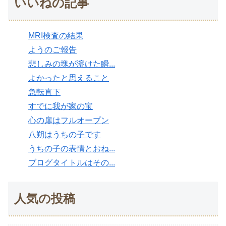
いいねの記事
MRI検査の結果
ようのご報告
悲しみの塊が溶けた瞬...
よかったと思えること
急転直下
すでに我が家の宝
心の扉はフルオープン
八朔はうちの子です
うちの子の表情とおね...
ブログタイトルはその...
人気の投稿