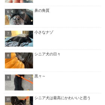
鼻の角質
小さなナゾ
シニア犬の日々
黒々～
シニア犬は最高にかわいいと思う