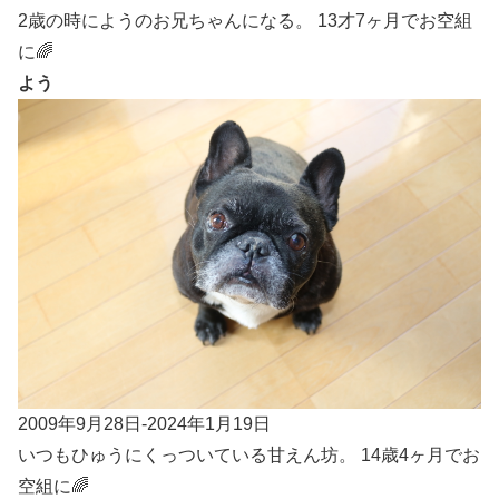
2歳の時にようのお兄ちゃんになる。 13才7ヶ月でお空組
に🌈
よう
2009年9月28日-2024年1月19日
いつもひゅうにくっついている甘えん坊。 14歳4ヶ月でお
空組に🌈