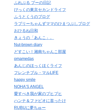
ふれぶる プーの日記
びっくの東京セカンドライフ
ふうとくうのブログ
ラブリーちゃんずママのひまつぶしブログ
おひるね日和
きょうの「あんこ」。
Nut-brown diary
どすこい！湘南ちゃんこ部屋
omamedas
あんじのほっくほくライフ
フレンチブル・マルLIFE
happy smile
NOHA'S ANGEL
愛すべき我が家のブヒブヒ
ハンナ＆ファビオに首ったけ
RUBUに夢ちゅー