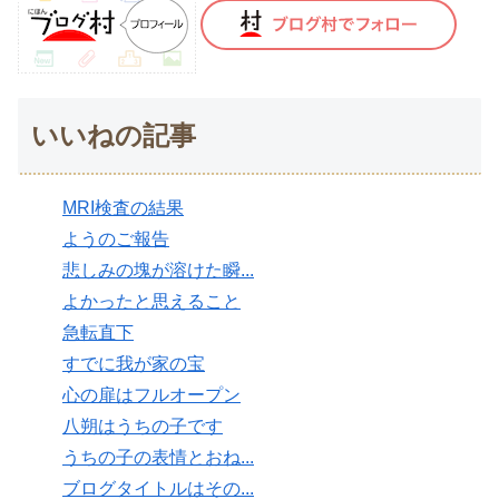
いいねの記事
MRI検査の結果
ようのご報告
悲しみの塊が溶けた瞬...
よかったと思えること
急転直下
すでに我が家の宝
心の扉はフルオープン
八朔はうちの子です
うちの子の表情とおね...
ブログタイトルはその...