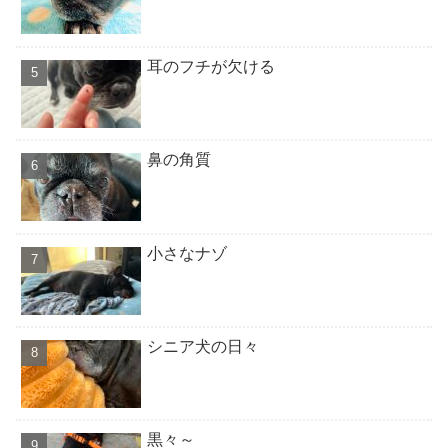
耳のフチが欠ける
鼻の角質
小さなナゾ
シニア犬の日々
黒々～