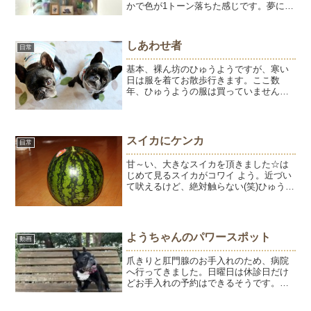
かで色が1トーン落ちた感じです。夢に出
てきてくれないかなぁ？とひゅうを想い
ながら寝るのだけれどでてきません。鳩
に変えられてしまった夢だけです。よう
しあわせ者
日常
はちょっとずつ元気に...
基本、裸ん坊のひゅうようですが、寒い
日は服を着てお散歩行きます。ここ数
年、ひゅうようの服は買っていませんが
実は衣装持ちのひゅうよう。しかも、ぴ
ったりサイズで可愛いペアルック。ひゅ
うようの服は、ほぼ、父ちゃん母からの
プレゼントです。遊びに行く...
スイカにケンカ
日常
甘～い、大きなスイカを頂きました☆は
じめて見るスイカがコワイ よう。近づい
て吠えるけど、絶対触らない(笑)ひゅうは
はじめて見るものには、飛びかかりパン
チ！ひゅうは小さい時から、今もずっと
コワイ者知らず。大人になった今は、ス
イカにケンカを売る...
ようちゃんのパワースポット
動画
爪きりと肛門腺のお手入れのため、病院
へ行ってきました。日曜日は休診日だけ
どお手入れの予約はできるそうです。予
約制で診療がないので貸し切り状態。病
院はすっかりクリスマスでした。ハロウ