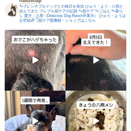
naitosoap
🐾フレンチブルドッグとの毎日を発信
ひゅう・よう・八朔と
歩んできた
フレブル肌ケアの記録
🐾肌ケア
🐾ごはん
🐾暮ら
し
愛犬：八朔（Delacroix Dog Ranch卒業犬）
ひゅう・ようは
お空組🌈
👇肌ケア図書館・ショップはこちら