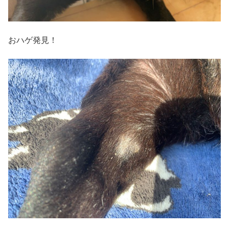
おハゲ発見！