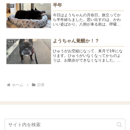
ィン終わってすぐクリスマス仕様。毎月
半年
日常
通院するのでこちらで季節...
今日はようちゃんの月命日。旅立ってか
ら半年経ちました。思い出すのは、かわ
いい姿ばかり。八朔が来る前は、呼吸が
苦しくてツラそうな姿や発作を起こして
見ていることしかできなかった場面ばか
りが浮かんでいました。はっちゃんはよ
ようちゃん覚醒か！？
動画
うちゃんのベッドを引き継...
ひゅうがお空組になって、来月で1年にな
ります。ひゅうがいなくなってからのよ
うは、お散歩ができなくなりました。私
とふたりの散歩では、調子がいいと半分
ぐらい歩いて後はカートという感じで、
とうちゃんがいるとまぁまぁ歩きます。
どこかが痛いとかじゃな...
ホーム
日常