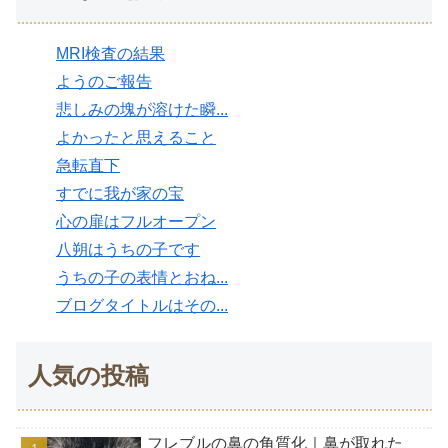
MRI検査の結果
ようのご報告
悲しみの塊が溶けた瞬...
よかったと思えること
急転直下
すでに我が家の宝
心の扉はフルオープン
八朔はうちの子です
うちの子の表情とおね...
ブログタイトルはその...
人気の投稿
フレブルの鼻の角質化｜鼻が取れた