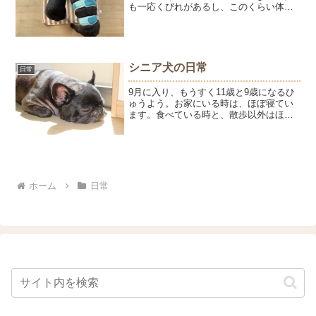
も一応くびれがあるし、このくらい体重
があってもいい感じだと思います。痒く
ない生活が続いてひゅうの被毛は日に日
によくなってます。運動も大切。でも、
座り...
シニア犬の日常
日常
9月に入り、もうすく11歳と9歳になるひ
ゅうよう。お家にいる時は、ほぼ寝てい
ます。食べている時と、散歩以外はほと
んど寝てます。寝ている間に、こっそり
リンパマッサージをしています。マッサ
ージすると、ちらっとこちらに目を向け
てマッサージの手順に...
ホーム
日常