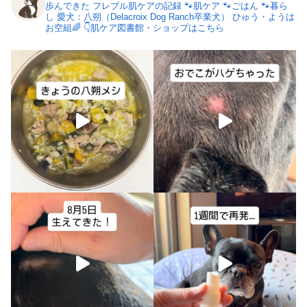
歩んできた
フレブル肌ケアの記録
🐾肌ケア
🐾ごはん
🐾暮ら
し
愛犬：八朔（Delacroix Dog Ranch卒業犬）
ひゅう・ようは
お空組🌈
👇肌ケア図書館・ショップはこちら