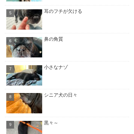
耳のフチが欠ける
鼻の角質
小さなナゾ
シニア犬の日々
黒々～