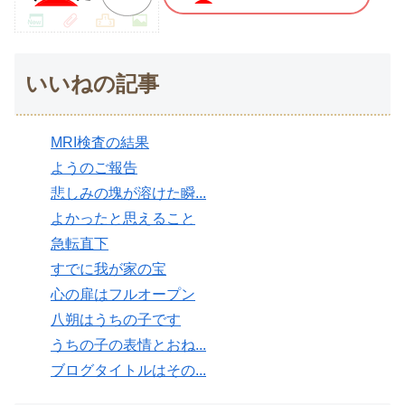
いいねの記事
MRI検査の結果
ようのご報告
悲しみの塊が溶けた瞬...
よかったと思えること
急転直下
すでに我が家の宝
心の扉はフルオープン
八朔はうちの子です
うちの子の表情とおね...
ブログタイトルはその...