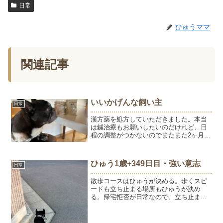
日常
ひゅうママ
関連記事
いいかげんな飼い主
日常
漢方薬を処方していただきました。本当
は鍼治療もお願いしたいのだけれど、日
程の調整がつかないのでまたまた2ヶ月分
いただきました。顔面神経麻痺から、か
れこれ4年。鍼と漢方薬で劇的によくなっ
たので、特にお薬も治療もしなかったら1
ひゅう1歳+349日目・強い意志
日常
年後に再発。またま...
散歩コースはひゅうが決める。歩くスピ
ードも立ち止まる場所もひゅうが決め
る。帰宅拒否が日常なので、立ち止まっ
ているひゅうを見ると「また帰りたくな
いの？」「歩かないとだめだよぉ」とよ
く笑われる。昨日は地面に這いつくばっ