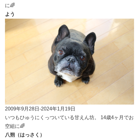
に🌈
よう
2009年9月28日-2024年1月19日
いつもひゅうにくっついている甘えん坊。 14歳4ヶ月でお
空組に🌈
八朔（はっさく）