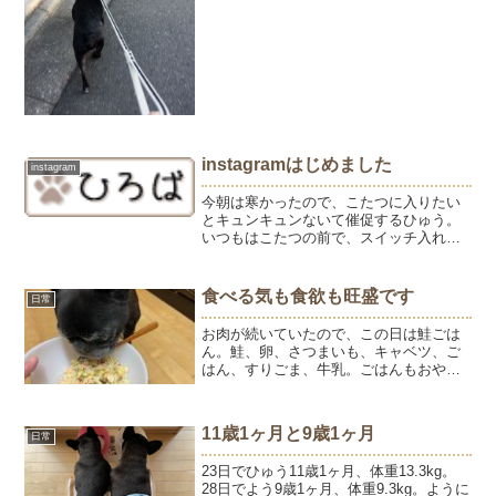
ているひゅうを不思議そうに...
instagramはじめました
instagram
今朝は寒かったので、こたつに入りたい
とキュンキュンないて催促するひゅう。
いつもはこたつの前で、スイッチ入れて
ともうひとなきするのにカメラに気づい
たからなのか、即効もぐりこみました。
朝の日課。 #フレブル #コタツに入る犬 #
食べる気も食欲も旺盛です
日常
ひゅうのいる生活...
お肉が続いていたので、この日は鮭ごは
ん。鮭、卵、さつまいも、キャベツ、ご
はん、すりごま、牛乳。ごはんもおやつ
もよく食べます。ですが、体重は7.7㎏の
まま。高齢になると体重を戻すのは時間
がかかるそうです。先生には減らなけれ
11歳1ヶ月と9歳1ヶ月
日常
ばよいといわれました...
23日でひゅう11歳1ヶ月、体重13.3kg。
28日でよう9歳1ヶ月、体重9.3kg。ように