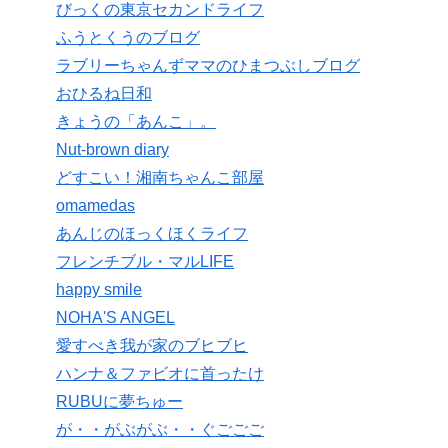
びっくの東京セカンドライフ
ふうとくうのブログ
ラブリーちゃんずママのひまつぶしブログ
おひるね日和
きょうの「あんこ」。
Nut-brown diary
どすこい！湘南ちゃんこ部屋
omamedas
あんじのほっくほくライフ
フレンチブル・マルLIFE
happy smile
NOHA'S ANGEL
愛すべき我が家のブヒブヒ
ハンナ＆ファビオに首ったけ
RUBUに夢ちゅー
が・・がぶがぶ・・ぐごごご