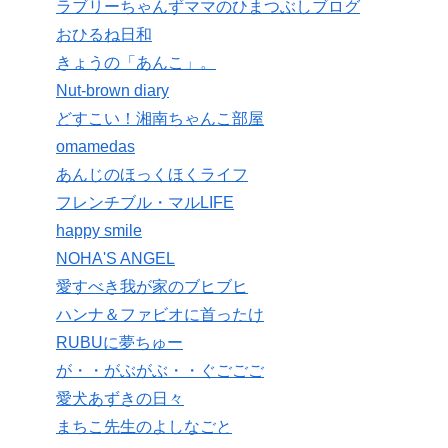
ラブリーちゃんずママのひまつぶしブログ
おひるね日和
きょうの「あんこ」。
Nut-brown diary
どすこい！湘南ちゃんこ部屋
omamedas
あんじのほっくほくライフ
フレンチブル・マルLIFE
happy smile
NOHA'S ANGEL
愛すべき我が家のブヒブヒ
ハンナ＆ファビオに首ったけ
RUBUに夢ちゅー
が・・がぶがぶ・・ぐごごご
愛犬あずきの日々
まちこ先生のよしなごと