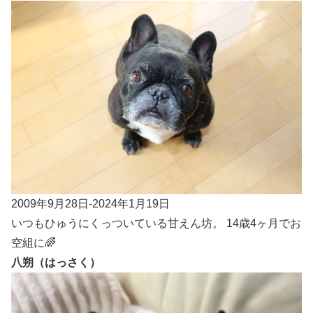
2009年9月28日-2024年1月19日
いつもひゅうにくっついている甘えん坊。 14歳4ヶ月でお
空組に🌈
八朔（はっさく）