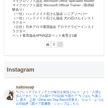
マイクロソフト認定 Microsoft Office Specialist Master
マイクロソフト認定 Microsoft Official Trainer（取得経
験あり）
（一社）ハンドメイド石けん協会 シニアソーパー
（一社）ハンドメイド石けん協会 犬の石けんインスト
ラクター
（公社）日本アロマ環境協会 アロマテラピーインスト
ラクター
ペット食育協会APNA認定ペット食育士1級
Instagram
naitosoap
🐾フレンチブルドッグとの毎日を発信
ひゅう・よう・八朔と
歩んできた
フレブル肌ケアの記録
🐾肌ケア
🐾ごはん
🐾暮ら
し
愛犬：八朔（Delacroix Dog Ranch卒業犬）
ひゅう・ようは
お空組🌈
👇肌ケア図書館・ショップはこちら