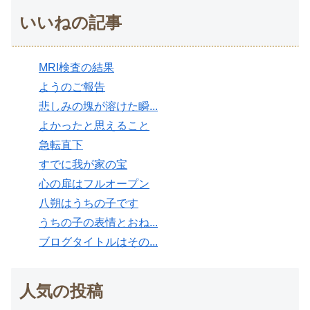
いいねの記事
MRI検査の結果
ようのご報告
悲しみの塊が溶けた瞬...
よかったと思えること
急転直下
すでに我が家の宝
心の扉はフルオープン
八朔はうちの子です
うちの子の表情とおね...
ブログタイトルはその...
人気の投稿