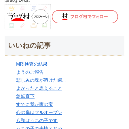
陽気な14㎏。
いいねの記事
MRI検査の結果
ようのご報告
悲しみの塊が溶けた瞬...
よかったと思えること
急転直下
すでに我が家の宝
心の扉はフルオープン
八朔はうちの子です
うちの子の表情とおね...