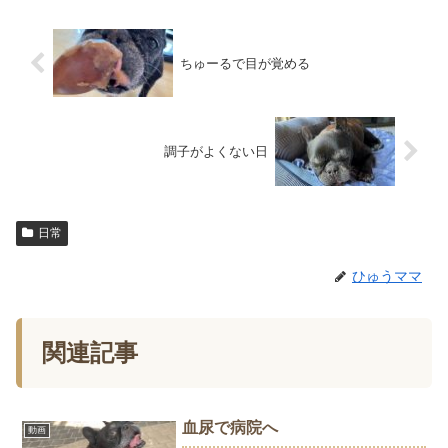
ちゅーるで目が覚める
調子がよくない日
日常
ひゅうママ
関連記事
血尿で病院へ
動画