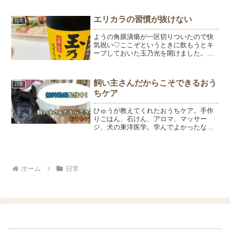
エリカラの習慣が抜けない
日常
ようの角膜潰瘍が一区切りついたので快
気祝い♡ここぞというときに飲もうとキ
ープしておいた玉乃光を開けました。と
っても美味しい京都の日本酒です。魚金
さんのお刺身で手巻き寿司。どう見ても4
人前ぐらいありそうですが、2人＋2匹で
飼い主さんだからこそできるおう
日常
完食です。新鮮で美味...
ちケア
ひゅうが教えてくれたおうちケア。手作
りごはん、石けん、アロマ、マッサー
ジ、犬の東洋医学。学んでよかったなと
心から思ってます。人と犬は違うから人
と同じものを食べさせちゃいけない。ア
レルギーがあるから加水分解タンパクの
ドッグフード以外は食べさせ...
ホーム
日常