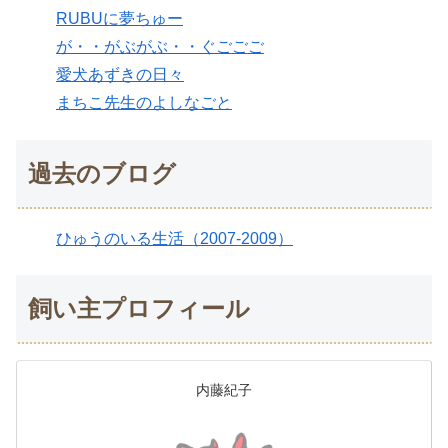
RUBUに夢ちゅー
が・・がぶがぶ・・ぐごごご
愛犬あずきの日々
まちこ先生のよしなごと
過去のブログ
ひゅうのいる生活（2007-2009）
飼い主プロフィール
内藤紀子