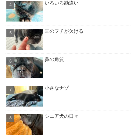
いろいろ勘違い
耳のフチが欠ける
鼻の角質
小さなナゾ
シニア犬の日々