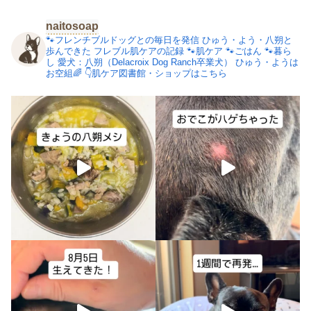
naitosoap
🐾フレンチブルドッグとの毎日を発信
ひゅう・よう・八朔と
歩んできた
フレブル肌ケアの記録
🐾肌ケア
🐾ごはん
🐾暮ら
し
愛犬：八朔（Delacroix Dog Ranch卒業犬）
ひゅう・ようは
お空組🌈
👇肌ケア図書館・ショップはこちら