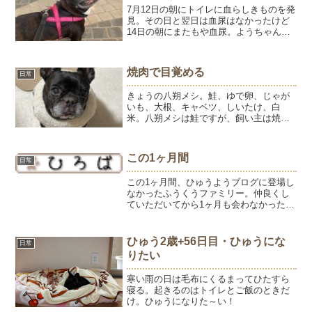
7月12日の朝にトイレに血らしきものを発
見。その日と翌日は血尿はなかったけど
14日の朝にまたもや血尿。ようちゃん、
どうやら膀胱炎らしい。15日に病院に行
ってきました。こう暑いと車じゃなきゃ
病院にも行けないねー。いつもはおでか
焼肉で目覚める
日常
け前にトイレに行...
きょうの八朔メシ。鮭、ゆで卵、じゃが
いも、大根、キャベツ、しいたけ、白
米。八朔メシは鮭ですが、飼い主は焼
肉。焼肉をすると、いつも眠そうな八朔
の眼が1.5倍に開きます。しかもキリリと
した表情になる（笑）いつもの表情はこ
この1ヶ月間
日常
んな感じです。だいたい眠...
この1ヶ月間、ひゅうようブログに登場し
なかったふうくうファミリー。仲良くし
ていただいてから1ヶ月も会わなかったこ
とってなかった気がする。今日、ふうく
うちゃんのブログが久々にアップされて
ます。ちょうど1ヶ月前の5月3日。長野で
ひゅう2歳+56日目・ひゅうにな
日常
キャンプ中にふう...
りたい
寒い雨の日は毛布にくるまってひたすら
寝る。起きるのはトイレとご飯のときだ
け。ひゅうになりた～い！