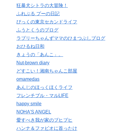
狂暴犬シトラの大冒険！
ふれぶる プーの日記
びっくの東京セカンドライフ
ふうとくうのブログ
ラブリーちゃんずママのひまつぶしブログ
おひるね日和
きょうの「あんこ」。
Nut-brown diary
どすこい！湘南ちゃんこ部屋
omamedas
あんじのほっくほくライフ
フレンチブル・マルLIFE
happy smile
NOHA'S ANGEL
愛すべき我が家のブヒブヒ
ハンナ＆ファビオに首ったけ