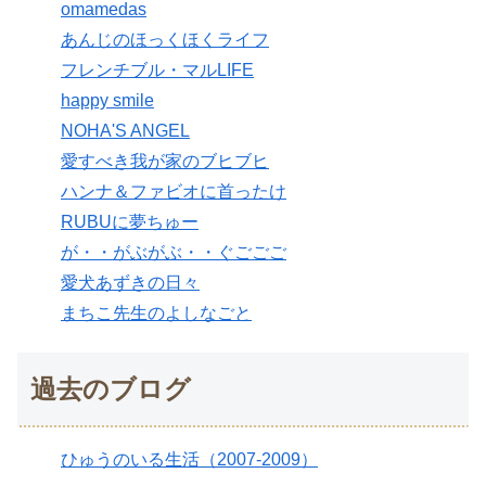
omamedas
あんじのほっくほくライフ
フレンチブル・マルLIFE
happy smile
NOHA'S ANGEL
愛すべき我が家のブヒブヒ
ハンナ＆ファビオに首ったけ
RUBUに夢ちゅー
が・・がぶがぶ・・ぐごごご
愛犬あずきの日々
まちこ先生のよしなごと
過去のブログ
ひゅうのいる生活（2007-2009）