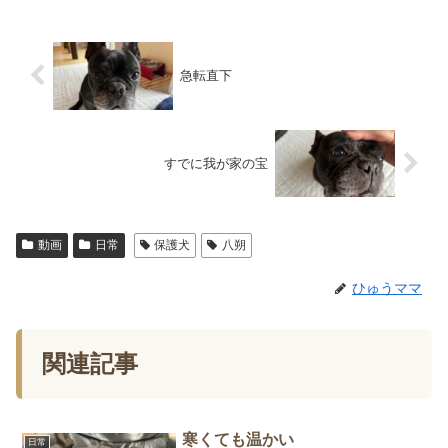
急転直下
すでに我が家の宝
動画
日常
保護犬
八朔
ひゅうママ
関連記事
寒くても温かい
日常