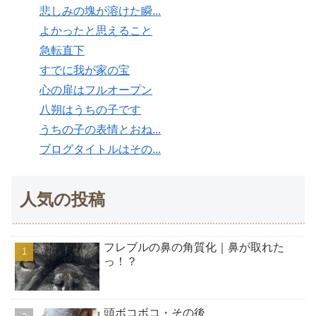
悲しみの塊が溶けた瞬...
よかったと思えること
急転直下
すでに我が家の宝
心の扉はフルオープン
八朔はうちの子です
うちの子の表情とおね...
ブログタイトルはその...
人気の投稿
フレブルの鼻の角質化｜鼻が取れた
っ！？
頭ボコボコ・その後