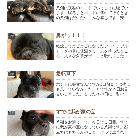
八朔は夜私のベッドでいっしょに寝てい
ます。寝るよとベッドに連れて行くとき
の八朔はだいたいこんな感じです。安心
して熟睡できる場所があって、毎日ごは
んを食べることができて、飼い主に愛さ
れている幸せなわんこです。おそらくそ
鼻がっ！！！
日常
うじゃない時期があって、...
乾燥してカピカピになったフレンチブル
ドッグの鼻に保湿クリームを塗ったとこ
ろ、大きな角質がポロッと取れました。
鼻の乾燥対策や毎日の保湿ケアについて
ご紹介します。
急転直下
日常
ホントに突然なんですが3日前までは夢に
も思っていなかったことですが本日お見
合いしました。会ったその日に、私の膝
によじ登りちゅーのごあいさつ。ちゅー
るを上手に食べてずっと前からいたかの
ように、いびきをかいて寝る。はじめて
すでに我が家の宝
日常
のお家でここまでくつろ...
八朔をお迎えして、今日で３日目。すで
に我が家の宝になっている八朔です。顔
立ちはもちろんのこと、持って生まれた
気質がかわいいの塊。例えるなら、ひゅ