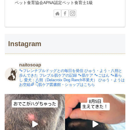
ペット食育協会APNA認定ペット食育士1級
Instagram
naitosoap
🐾フレンチブルドッグとの毎日を発信
ひゅう・よう・八朔と
歩んできた
フレブル肌ケアの記録
🐾肌ケア
🐾ごはん
🐾暮ら
し
愛犬：八朔（Delacroix Dog Ranch卒業犬）
ひゅう・ようは
お空組🌈
👇肌ケア図書館・ショップはこちら