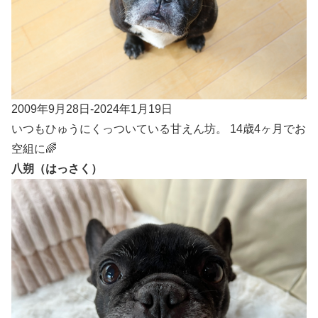
2009年9月28日-2024年1月19日
いつもひゅうにくっついている甘えん坊。 14歳4ヶ月でお
空組に🌈
八朔（はっさく）