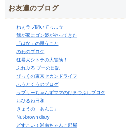
お友達のブログ
ねぇラブ聞いてっ…☆
我が家にゴン姫がやってきた
「はな」の思うこと
のわのブログ
狂暴犬シトラの大冒険！
ふれぶる プーの日記
びっくの東京セカンドライフ
ふうとくうのブログ
ラブリーちゃんずママのひまつぶしブログ
おひるね日和
きょうの「あんこ」。
Nut-brown diary
どすこい！湘南ちゃんこ部屋