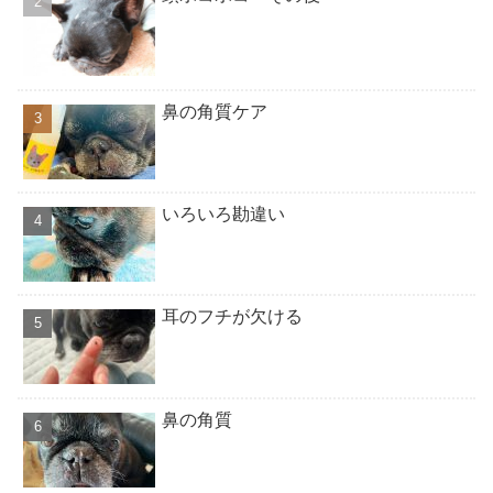
鼻の角質ケア
いろいろ勘違い
耳のフチが欠ける
鼻の角質