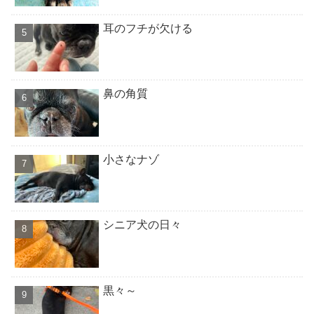
耳のフチが欠ける
鼻の角質
小さなナゾ
シニア犬の日々
黒々～