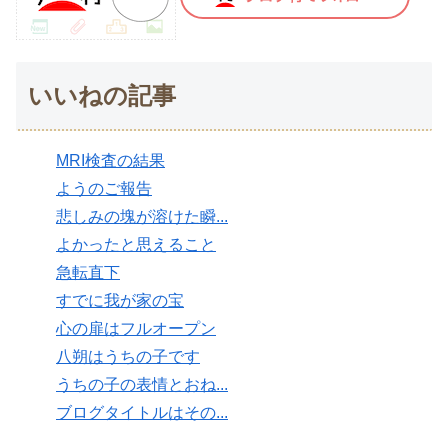
いいねの記事
MRI検査の結果
ようのご報告
悲しみの塊が溶けた瞬...
よかったと思えること
急転直下
すでに我が家の宝
心の扉はフルオープン
八朔はうちの子です
うちの子の表情とおね...
ブログタイトルはその...