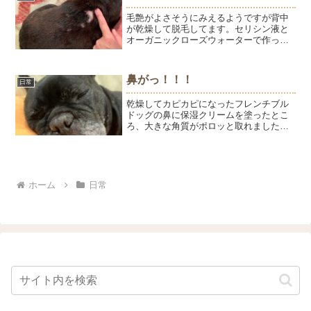
がったり……。どうに...
毛艶がよさそうにみえるようですが背中
が乾燥して脱毛してます。セリシン液と
オーガニックローズウォーターで作った
化粧水で保湿、保湿！ようは直接スプレ
ーしてもいやがらないので、背中にシュ
シュして馴染ませます。経験的にこれで
鼻がっ！！！
日常
よくなります。敏感肌の子...
乾燥してカピカピになったフレンチブル
ドッグの鼻に保湿クリームを塗ったとこ
ろ、大きな角質がポロッと取れました。
鼻の乾燥対策や毎日の保湿ケアについて
ご紹介します。
ホーム
日常