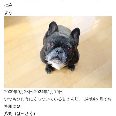
に🌈
よう
2009年9月28日-2024年1月19日
いつもひゅうにくっついている甘えん坊。 14歳4ヶ月でお
空組に🌈
八朔（はっさく）