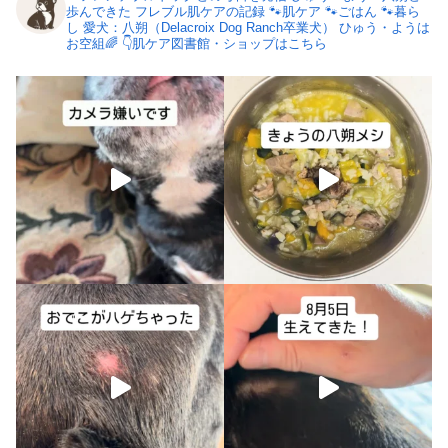
歩んできた
フレブル肌ケアの記録
🐾肌ケア
🐾ごはん
🐾暮ら
し
愛犬：八朔（Delacroix Dog Ranch卒業犬）
ひゅう・ようは
お空組🌈
👇肌ケア図書館・ショップはこちら