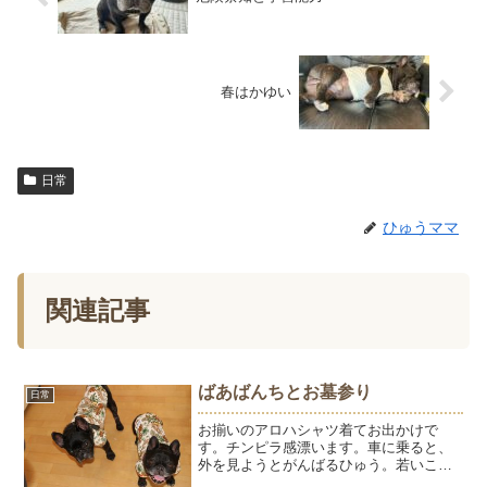
春はかゆい
日常
ひゅうママ
関連記事
ばあばんちとお墓参り
日常
お揃いのアロハシャツ着てお出かけで
す。チンピラ感漂います。車に乗ると、
外を見ようとがんばるひゅう。若いころ
は1時間以上ずーっとドアに手をかけて景