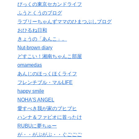
びっくの東京セカンドライフ
ふうとくうのブログ
ラブリーちゃんずママのひまつぶしブログ
おひるね日和
きょうの「あんこ」。
Nut-brown diary
どすこい！湘南ちゃんこ部屋
omamedas
あんじのほっくほくライフ
フレンチブル・マルLIFE
happy smile
NOHA'S ANGEL
愛すべき我が家のブヒブヒ
ハンナ＆ファビオに首ったけ
RUBUに夢ちゅー
が・・がぶがぶ・・ぐごごご