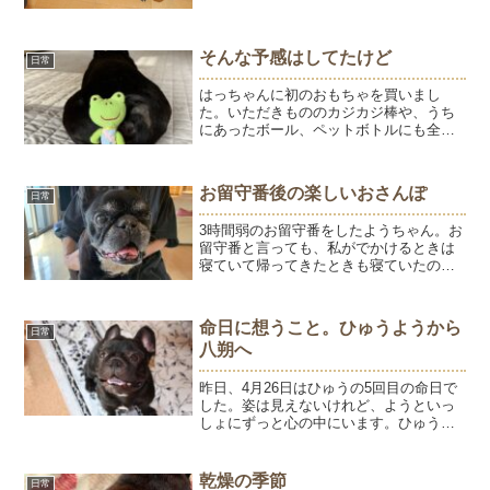
色を楽しんでいましたが、今はようと一
緒に車内は寝て過ごすようになりまし
た。お出かけ先は、とうちゃ...
そんな予感はしてたけど
日常
はっちゃんに初のおもちゃを買いまし
た。いただきもののカジカジ棒や、うち
にあったボール、ペットボトルにも全く
反応しないのでたぶん興味はないよねと
思いつつ、ピーピー鳴るおもちゃを購
入。予想通り、全く無反応なはっちゃん
お留守番後の楽しいおさんぽ
日常
でした。はっちゃん「マテって...
3時間弱のお留守番をしたようちゃん。お
留守番と言っても、私がでかけるときは
寝ていて帰ってきたときも寝ていたので
お留守番したことに気づいていないか
も。飼い主はお友達とランチへ。鶏料
理・杉本の鶏定食♪安定の美味しさです。
命日に想うこと。ひゅうようから
日常
その後、ように会うのを楽...
八朔へ
昨日、4月26日はひゅうの5回目の命日で
した。姿は見えないけれど、ようといっ
しょにずっと心の中にいます。ひゅうと
の生活は、今の私の活動の原点でもあり
ます。ひゅうはとても皮膚がデリケート
な子でした。赤くなってしまったり、痒
乾燥の季節
日常