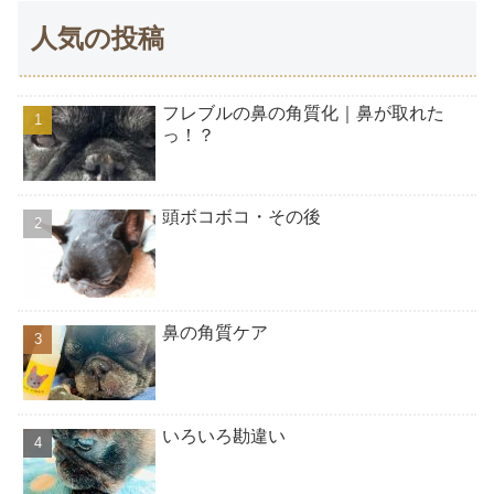
人気の投稿
フレブルの鼻の角質化｜鼻が取れた
っ！？
頭ボコボコ・その後
鼻の角質ケア
いろいろ勘違い