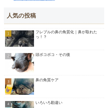
人気の投稿
フレブルの鼻の角質化｜鼻が取れた
っ！？
頭ボコボコ・その後
鼻の角質ケア
いろいろ勘違い