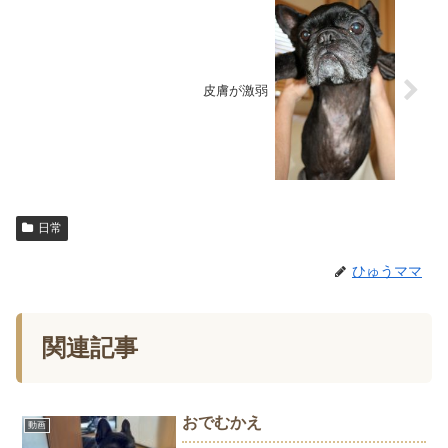
皮膚が激弱
日常
ひゅうママ
関連記事
おでむかえ
動画