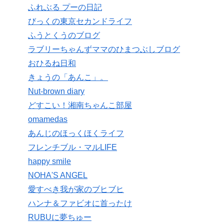
ふれぶる プーの日記
びっくの東京セカンドライフ
ふうとくうのブログ
ラブリーちゃんずママのひまつぶしブログ
おひるね日和
きょうの「あんこ」。
Nut-brown diary
どすこい！湘南ちゃんこ部屋
omamedas
あんじのほっくほくライフ
フレンチブル・マルLIFE
happy smile
NOHA'S ANGEL
愛すべき我が家のブヒブヒ
ハンナ＆ファビオに首ったけ
RUBUに夢ちゅー