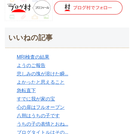
いいねの記事
MRI検査の結果
ようのご報告
悲しみの塊が溶けた瞬...
よかったと思えること
急転直下
すでに我が家の宝
心の扉はフルオープン
八朔はうちの子です
うちの子の表情とおね...
ブログタイトルはその...