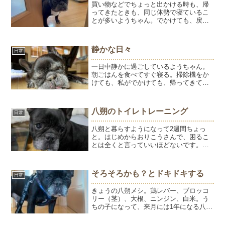
買い物などでちょっと出かける時も、帰
ってきたときも、同じ体勢で寝ているこ
とが多いようちゃん。でかけても、戻っ
ても気づきません。今日は珍しくお出迎
えしてくれました。すりガラスに黒い影
が映ると嬉しい♪かわいすぎる～💓
静かな日々
日常
一日中静かに過ごしているようちゃん。
朝ごはんを食べてすぐ寝る。掃除機をか
けても、私がでかけても、帰ってきて
も、全く動じず寝てる。物音で起きるこ
ともないし、ちゅーるを鼻先に近づけて
も気づかなくなりました。起きていると
八朔のトイレトレーニング
日常
きも、とっても静か。そうい...
八朔と暮らすようになって2週間ちょっ
と。はじめからおりこうさんで、困るこ
とは全くと言っていいほどないです。イ
ンターホンや来客にも吠えることはな
く、お留守番も問題なくできます。夜は
リビングのソファでひとりで寝ていま
そろそろかも？とドキドキする
日常
す。歯磨きシートや日々のお手...
きょうの八朔メシ。鶏レバー、ブロッコ
リー（茎）、大根、ニンジン、白米。う
ちの子になって、来月には1年になる八朔
くん。ほぼ手作りごはんですが、カリカ
リフードや缶詰も食べるし、市販のおや