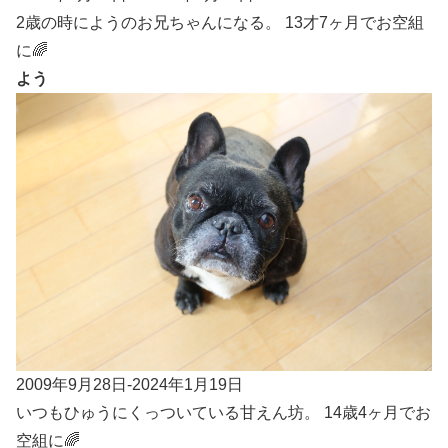
2歳の時にようのお兄ちゃんになる。 13才7ヶ月でお空組
に🌈
よう
2009年9月28日-2024年1月19日
いつもひゅうにくっついている甘えん坊。 14歳4ヶ月でお
空組に🌈