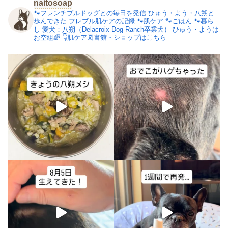
naitosoap
🐾フレンチブルドッグとの毎日を発信
ひゅう・よう・八朔と
歩んできた
フレブル肌ケアの記録
🐾肌ケア
🐾ごはん
🐾暮ら
し
愛犬：八朔（Delacroix Dog Ranch卒業犬）
ひゅう・ようは
お空組🌈
👇肌ケア図書館・ショップはこちら