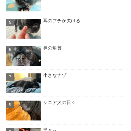
耳のフチが欠ける
鼻の角質
小さなナゾ
シニア犬の日々
黒々～