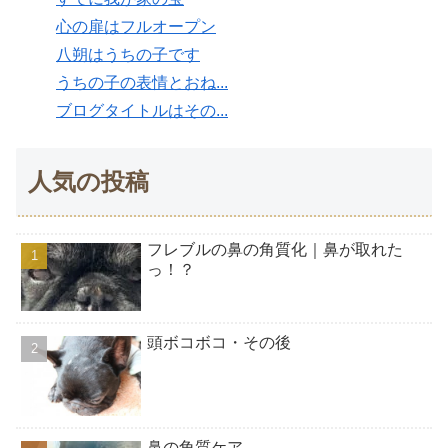
心の扉はフルオープン
八朔はうちの子です
うちの子の表情とおね...
ブログタイトルはその...
人気の投稿
フレブルの鼻の角質化｜鼻が取れた
っ！？
頭ボコボコ・その後
鼻の角質ケア