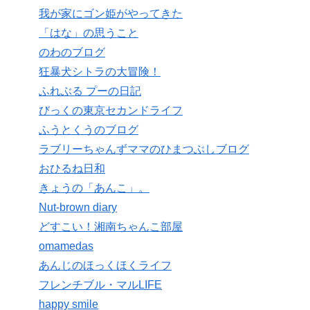
我が家にゴン姫がやってきた
「はな」の思うこと
のわのブログ
狂暴犬シトラの大冒険！
ふれぶる プーの日記
びっくの東京セカンドライフ
ふうとくうのブログ
ラブリーちゃんずママのひまつぶしブログ
おひるね日和
きょうの「あんこ」。
Nut-brown diary
どすこい！湘南ちゃんこ部屋
omamedas
あんじのほっくほくライフ
フレンチブル・マルLIFE
happy smile