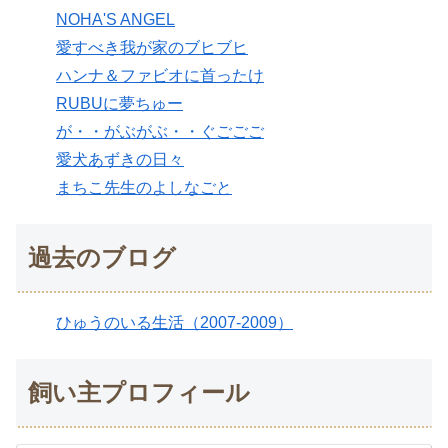
NOHA'S ANGEL
愛すべき我が家のブヒブヒ
ハンナ＆ファビオに首ったけ
RUBUに夢ちゅー
が・・がぶがぶ・・ぐごごご
愛犬あずきの日々
まちこ先生のよしなごと
過去のブログ
ひゅうのいる生活（2007-2009）
飼い主プロフィール