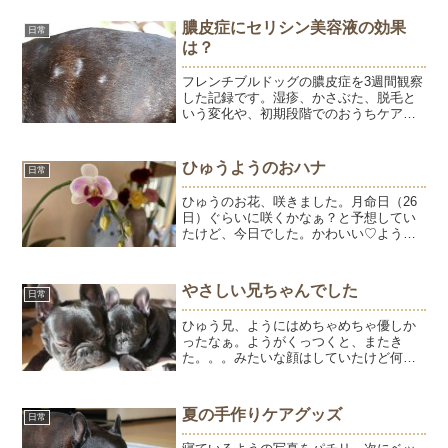
膿皮症にセリシン美容液の効果
日常
は？
フレンチブルドッグの膿皮症を3週間観察
した記録です。湿疹、かさぶた、脱毛と
いう変化や、初期段階でのおうちケアに
ついて写真とともにご紹介します。
ひゅうようのおハナ
日常
ひゅうのお花、咲きました。月命日（26
日）ぐらいに咲くかなぁ？と予想してい
たけど、今日でした。かわいい♡ようち
ゃんのおハナはぶり返し気味。。。抗生
剤を飲んでいますが、飲み始めのような
効き目がなくなっている感じです。あと1
やさしい兄ちゃんでした
日常
週間飲み切ってその時...
ひゅう兄、ようにはめちゃめちゃ優しか
ったなぁ。ようがくっつくと、またき
た。。。みたいな顔はしていたけど何を
されても怒らなかった。ひゅうのたぷた
ぷが気になってよくこんな風に噛みつい
てた。結構痛かったよね。きゃん！って
夏の手作りケアグッズ
日常
泣いてたもん。ひゅうのこと...