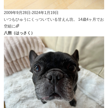
2009年9月28日-2024年1月19日
いつもひゅうにくっついている甘えん坊。 14歳4ヶ月でお
空組に🌈
八朔（はっさく）