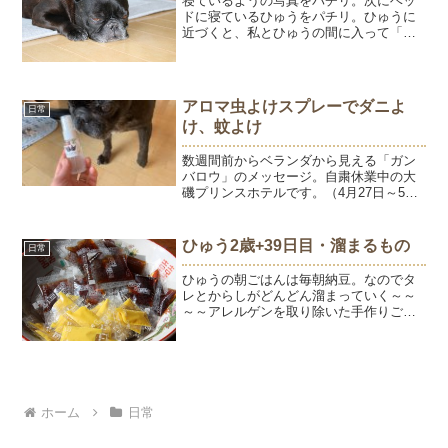
寝ているようの写真をパチリ。次にベッ
ドに寝ているひゅうをパチリ。ひゅうに
近づくと、私とひゅうの間に入って「あ
たちも！」的な焼きもちを焼くよう。1枚
目であんなに嫌そうな顔していたのにね
～。甘え上手な女子です。あ。また目の
上に虫刺され。鼻もかぴ...
アロマ虫よけスプレーでダニよ
日常
け、蚊よけ
数週間前からベランダから見える「ガン
バロウ」のメッセージ。自粛休業中の大
磯プリンスホテルです。（4月27日～5月
31日まで休業）頑張ってでも頑張ります
でもない、ガンバロウがシンプルで心に
響きました。がんばろう～♪毎年この時期
ひゅう2歳+39日目・溜まるもの
日常
は狂犬病予防接種...
ひゅうの朝ごはんは毎朝納豆。なのでタ
レとからしがどんどん溜まっていく～～
～～アレルゲンを取り除いた手作りごは
んにしてひゅうの顔はだいぶキレイにな
った♪8月のひゅう。顔が赤くて、痒みが
ひどかった。今日のひゅう。目と口のま
わりに毛が生えて顔の赤...
ホーム
日常