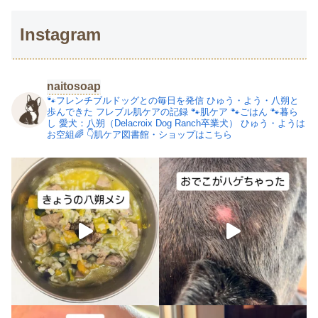
Instagram
naitosoap
🐾フレンチブルドッグとの毎日を発信
ひゅう・よう・八朔と
歩んできた
フレブル肌ケアの記録
🐾肌ケア
🐾ごはん
🐾暮ら
し
愛犬：八朔（Delacroix Dog Ranch卒業犬）
ひゅう・ようは
お空組🌈
👇肌ケア図書館・ショップはこちら