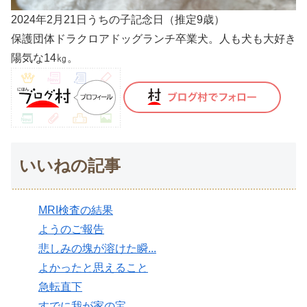
2024年2月21日うちの子記念日（推定9歳）
保護団体ドラクロアドッグランチ卒業犬。人も犬も大好き
陽気な14㎏。
いいねの記事
MRI検査の結果
ようのご報告
悲しみの塊が溶けた瞬...
よかったと思えること
急転直下
すでに我が家の宝