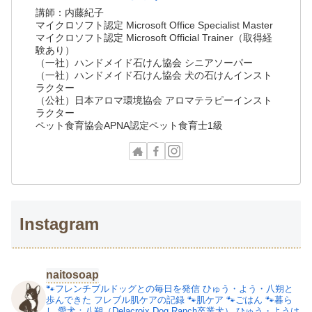
講師：内藤紀子
マイクロソフト認定 Microsoft Office Specialist Master
マイクロソフト認定 Microsoft Official Trainer（取得経
験あり）
（一社）ハンドメイド石けん協会 シニアソーパー
（一社）ハンドメイド石けん協会 犬の石けんインスト
ラクター
（公社）日本アロマ環境協会 アロマテラピーインスト
ラクター
ペット食育協会APNA認定ペット食育士1級
Instagram
naitosoap
🐾フレンチブルドッグとの毎日を発信
ひゅう・よう・八朔と
歩んできた
フレブル肌ケアの記録
🐾肌ケア
🐾ごはん
🐾暮ら
し
愛犬：八朔（Delacroix Dog Ranch卒業犬）
ひゅう・ようは