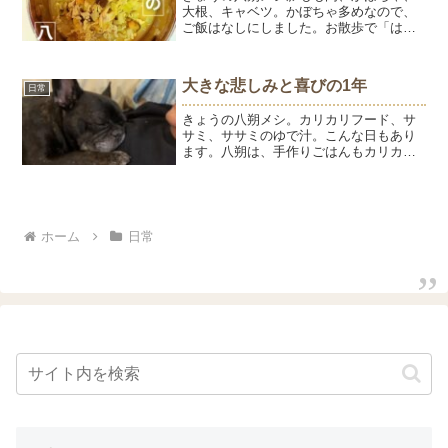
大根、キャベツ。かぼちゃ多めなので、
ご飯はなしにしました。お散歩で「はっ
ちゃん、つやつやだね」と褒められるこ
とが多くなりました。確かに、フケっぽ
さがなくなり、身体の調子もよさそうで
大きな悲しみと喜びの1年
日常
す。ただ、今だけなんだな...
きょうの八朔メシ。カリカリフード、サ
サミ、ササミのゆで汁。こんな日もあり
ます。八朔は、手作りごはんもカリカリ
フードも缶詰もなんでも食べて、ごはん
を残すことはありません。ひゅうようと
同じく食いしん坊。食べ方は一番お上品
です。とうちゃんの腹の上...
ホーム
日常