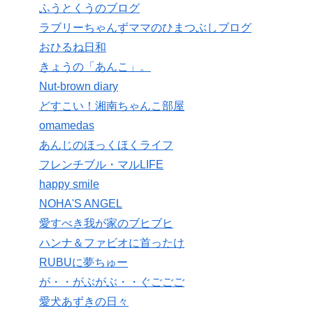
ふうとくうのブログ
ラブリーちゃんずママのひまつぶしブログ
おひるね日和
きょうの「あんこ」。
Nut-brown diary
どすこい！湘南ちゃんこ部屋
omamedas
あんじのほっくほくライフ
フレンチブル・マルLIFE
happy smile
NOHA'S ANGEL
愛すべき我が家のブヒブヒ
ハンナ＆ファビオに首ったけ
RUBUに夢ちゅー
が・・がぶがぶ・・ぐごごご
愛犬あずきの日々