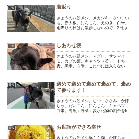
りなんだけどなぁ～。お散歩中のかわい
若返り
日常
いショットを撮ろうと頑...
きょうの八朔メシ。メカジキ、さつまい
も、赤大根、にんじん、えのき、白米。
雨降りの日はお散歩しないので、2日ぶり
にお散歩行きました。外に出ると、必ず
くしゃみをするはっちゃん。犬も花粉症
の症状が出るのは、ひゅうようで知って
しあわせ寝
日常
ます。ひゅうようは、今...
きょうの八朔メシ。マグロ、サツマイ
モ、カブの葉、キャベツ（芯）、もち
麦、黒米、白米。こたつには入らない八
朔ですが、私がこたつに入っていると抱
っこしてとやってきます。上からこたつ
布団をかけてあげる。これが八朔的こた
褒めて褒めて褒めて褒めて、褒め
日常
つの入り方です。とうちゃんに...
て参ります！
きょうの八朔メシ。むつ、ささみ、かぼ
ちゃ、だいこん、にんじん、キャベツ、
白米。肉魚：野菜：炭水化物の割合を5：
2：3。野菜は下茹ですることで余分なミ
ネラルをカット、水分たっぷり。おしっ
こいっぱいして、膀胱内をきれいに洗い
お世話ができる幸せ
日常
流す作戦決行中です。...
きょうの八朔メシ豚もも肉、かぼちゃ、