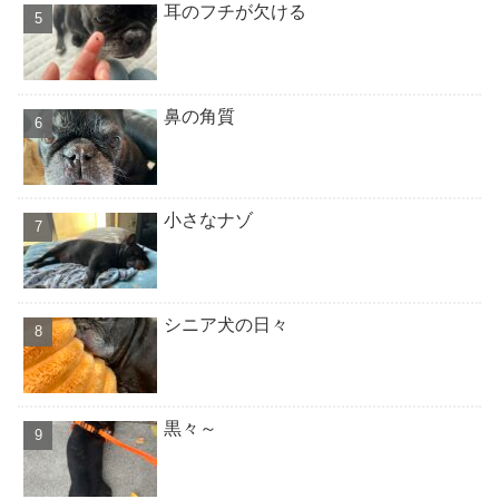
耳のフチが欠ける
鼻の角質
小さなナゾ
シニア犬の日々
黒々～