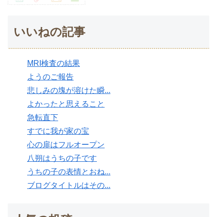
いいねの記事
MRI検査の結果
ようのご報告
悲しみの塊が溶けた瞬...
よかったと思えること
急転直下
すでに我が家の宝
心の扉はフルオープン
八朔はうちの子です
うちの子の表情とおね...
ブログタイトルはその...