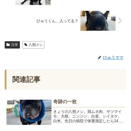
ひゅうくん、入ってる？
日常
八朔メシ
ひゅうママ
関連記事
奇跡の一枚
日常
きょうの八朔メシ。鶏ムネ肉、サツマイ
モ、大根、ニンジン、白菜、シイタケ、
白米。先日の病院で体重測定したら14.2
㎏で先生からちょっと増えましたねー
（笑）と💦あれれ？気をつけているつも