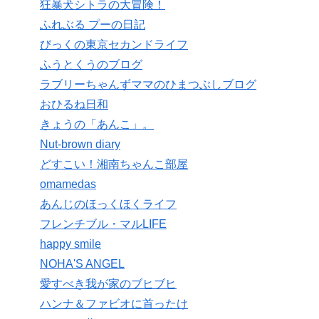
狂暴犬シトラの大冒険！
ふれぶる プーの日記
びっくの東京セカンドライフ
ふうとくうのブログ
ラブリーちゃんずママのひまつぶしブログ
おひるね日和
きょうの「あんこ」。
Nut-brown diary
どすこい！湘南ちゃんこ部屋
omamedas
あんじのほっくほくライフ
フレンチブル・マルLIFE
happy smile
NOHA'S ANGEL
愛すべき我が家のブヒブヒ
ハンナ＆ファビオに首ったけ