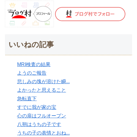
いいねの記事
MRI検査の結果
ようのご報告
悲しみの塊が溶けた瞬...
よかったと思えること
急転直下
すでに我が家の宝
心の扉はフルオープン
八朔はうちの子です
うちの子の表情とおね...