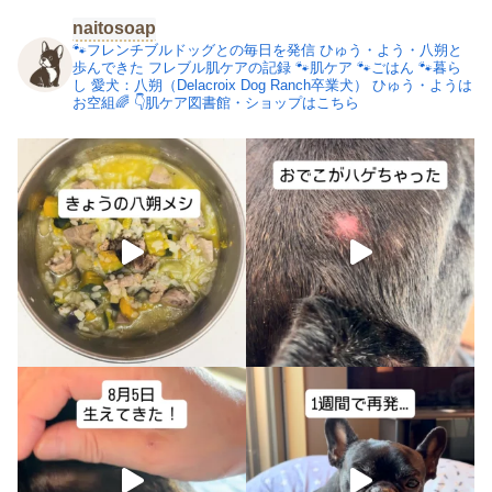
naitosoap
🐾フレンチブルドッグとの毎日を発信
ひゅう・よう・八朔と
歩んできた
フレブル肌ケアの記録
🐾肌ケア
🐾ごはん
🐾暮ら
し
愛犬：八朔（Delacroix Dog Ranch卒業犬）
ひゅう・ようは
お空組🌈
👇肌ケア図書館・ショップはこちら