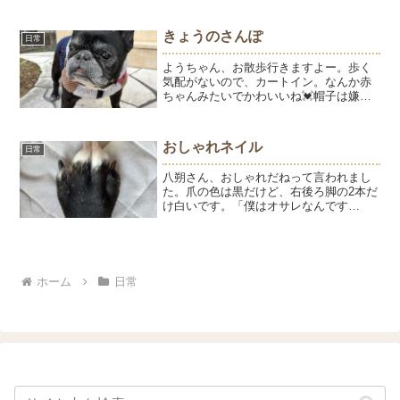
が割れても飛散しないように。押し入れ
からランタンを引っ張り出...
きょうのさんぽ
日常
ようちゃん、お散歩行きますよー。歩く
気配がないので、カートイン。なんか赤
ちゃんみたいでかわいいね💓帽子は嫌い
みたいで、気づくと耳が出ています。一
応、下ろしてみたけれど今日は歩く気ゼ
ロの日でした。足洗わなくて済むね。ラ
おしゃれネイル
日常
クさせてくれてありがとう...
八朔さん、おしゃれだねって言われまし
た。爪の色は黒だけど、右後ろ脚の2本だ
け白いです。「僕はオサレなんです
か？」八朔のことは毎日褒めているけれ
ど、おしゃれって褒めたことはなかった
わ。おしゃれも誉め言葉だよ。
ホーム
日常