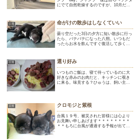
にでて自然乾燥するのですが、10月だと
いうのにデッキが熱すぎて戻ってきまし
た。1日おきに季節が変わる「地球温暖
化」リアルに感じます。とはいえ、夕方
命がけの散歩はしなくていい
日常
になれば秋らしくお...
曇り空だった3日の夕方に短い散歩に行っ
たら、バテバテになった八朔。いつもだ
ったらお水を飲んですぐ復活して歩くの
に、この日はお水を飲んでも伏せたまま
歩こうとしない。「はっちゃん、いく
よ」と声を掛けたら、「ムリですーーー
選り好み
日常
ー💦」とお腹を上に向けて...
いつものご飯は、寝て待っているのに大
好きな赤みのお肉だと、キッチンに覗き
に来る。味見する？ひゅうは、飼い主の
ごはんもお肉と察しいつもは喜んで食べ
るフランスパンも「コレじゃない」と拒
否。きゅうりも拒否。ひたすら肉を待っ
ている。ようはひゅうが拒...
クロモジと紫根
日常
台風１９号、被災された皆様には心より
お見舞い申しあげます＊＊＊＊＊＊＊＊
＊＊もろに台風が通過する予報が出てい
たので、できる限りの備えはしました。
飛ばされそうなものは家の中に。ガラス