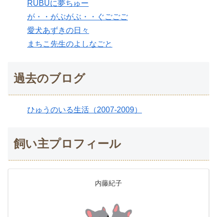
RUBUに夢ちゅー
が・・がぶがぶ・・ぐごごご
愛犬あずきの日々
まちこ先生のよしなごと
過去のブログ
ひゅうのいる生活（2007-2009）
飼い主プロフィール
内藤紀子