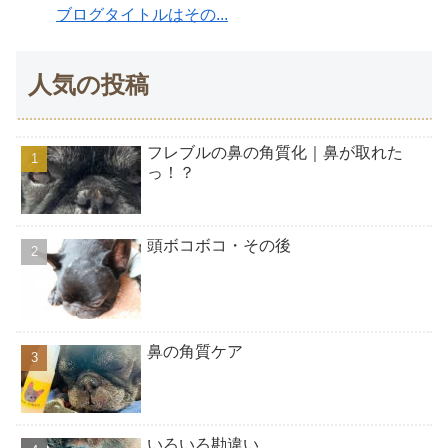
ブログタイトルはその...
人気の投稿
フレブルの鼻の角質化｜鼻が取れた
っ！？
頭ボコボコ・その後
鼻の角質ケア
いろいろ勘違い