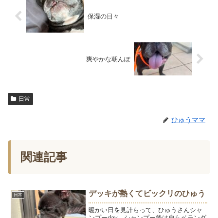
保湿の日々
爽やかな朝んぽ
日常
ひゅうママ
関連記事
デッキが熱くてビックリのひゅう
日常
暖かい日を見計らって、ひゅうさんシャ
ンプーday。シャンプー後は自らベランダ