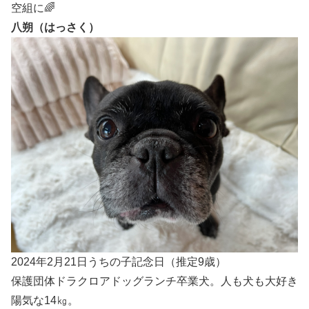
空組に🌈
八朔（はっさく）
2024年2月21日うちの子記念日（推定9歳）
保護団体ドラクロアドッグランチ卒業犬。人も犬も大好き
陽気な14㎏。