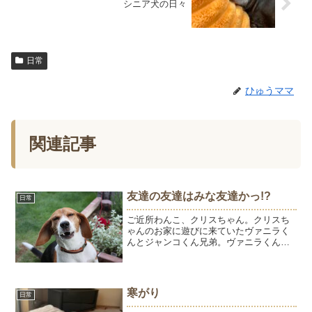
シニア犬の日々
日常
ひゅうママ
関連記事
友達の友達はみな友達かっ!?
日常
ご近所わんこ、クリスちゃん。クリスち
ゃんのお家に遊びに来ていたヴァニラく
んとジャンコくん兄弟。ヴァニラくんジ
ャンコくん仲良くできると嬉しいなぁ～♪
友達の友達はみな友達だ、世界に広げよ
う友達の輪♪（なつかしぃ～～～）飼い主
の思いとは裏腹に、白...
寒がり
日常