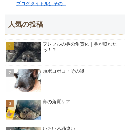
ブログタイトルはその...
人気の投稿
フレブルの鼻の角質化｜鼻が取れた
っ！？
頭ボコボコ・その後
鼻の角質ケア
いろいろ勘違い