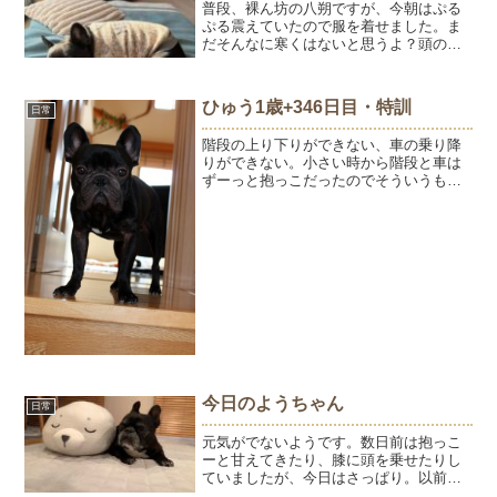
普段、裸ん坊の八朔ですが、今朝はぷる
ぷる震えていたので服を着せました。ま
だそんなに寒くはないと思うよ？頭の震
え？とドキッとしたけど、全身小刻みに
震えていて服を着せたらおさまったので
寒かったらしい。背もたれのカバーを落
ひゅう1歳+346日目・特訓
日常
として巣づくりしてました...
階段の上り下りができない、車の乗り降
りができない。小さい時から階段と車は
ずーっと抱っこだったのでそういうもの
だ。と学習しているんだと思う。ひゅう
の姉弟、はなちゃん＆みそくんが遊びに
来てくれた時俊敏に階段を駆け上ったり
下りたりしたのを見てびっ...
今日のようちゃん
日常
元気がでないようです。数日前は抱っこ
ーと甘えてきたり、膝に頭を乗せたりし
ていましたが、今日はさっぱり。以前は
さんぽ♪の言葉にテンションが上がって飛