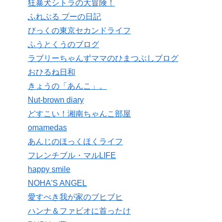
狂暴犬シトラの大冒険！
ふれぶる プーの日記
びっくの東京セカンドライフ
ふうとくうのブログ
ラブリーちゃんずママのひまつぶしブログ
おひるね日和
きょうの「あんこ」。
Nut-brown diary
どすこい！湘南ちゃんこ部屋
omamedas
あんじのほっくほくライフ
フレンチブル・マルLIFE
happy smile
NOHA'S ANGEL
愛すべき我が家のブヒブヒ
ハンナ＆ファビオに首ったけ