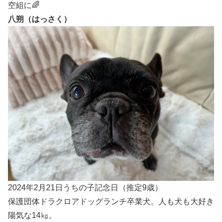
空組に🌈
八朔（はっさく）
2024年2月21日うちの子記念日（推定9歳）
保護団体ドラクロアドッグランチ卒業犬。人も犬も大好き
陽気な14㎏。