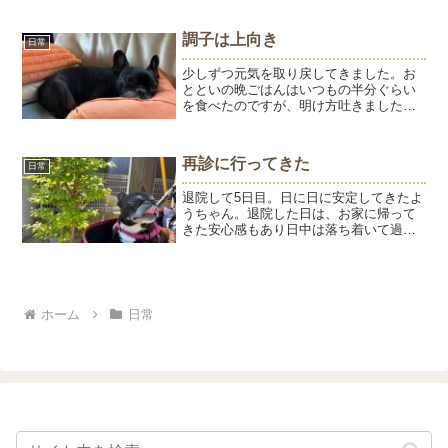
びついたりしていましたが、今はノーリ
アクション。アザラシにもあまり興味を
調子は上向き
日常
示さないのでひゅうの服...
少しずつ元気を取り戻してきました。お
とといの晩ごはんはいつもの半分ぐらい
を食べたのですが、明け方吐きました。
八朔が嘔吐したのは、お迎えしてからは
じめて。それでもリビングに連れて行く
と、朝ごはんを食べたそうにしているの
再診に行ってきた
日常
で半分あげると完食。普段...
退院して5日目。日に日に安定してきたよ
うちゃん。退院した日は、お家に帰って
きた安心感もあり日中は落ち着いて過ご
していましたが、夜中になると咳をした
り、呼吸が苦しくなった。日中過ごして
いるリビングに移動すると、なぜか寝室
にいるより安定します。...
ホーム
日常