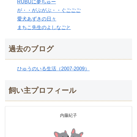
RUBUに夢ちゅー
が・・がぶがぶ・・ぐごごご
愛犬あずきの日々
まちこ先生のよしなごと
過去のブログ
ひゅうのいる生活（2007-2009）
飼い主プロフィール
内藤紀子