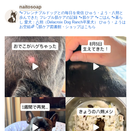
naitosoap
🐾フレンチブルドッグとの毎日を発信
ひゅう・よう・八朔と
歩んできた
フレブル肌ケアの記録
🐾肌ケア
🐾ごはん
🐾暮ら
し
愛犬：八朔（Delacroix Dog Ranch卒業犬）
ひゅう・ようは
お空組🌈
👇肌ケア図書館・ショップはこちら