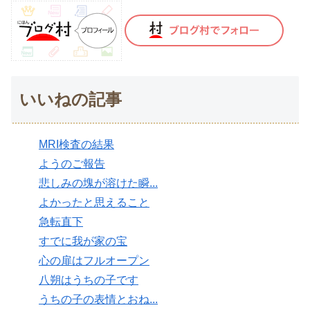
いいねの記事
MRI検査の結果
ようのご報告
悲しみの塊が溶けた瞬...
よかったと思えること
急転直下
すでに我が家の宝
心の扉はフルオープン
八朔はうちの子です
うちの子の表情とおね...