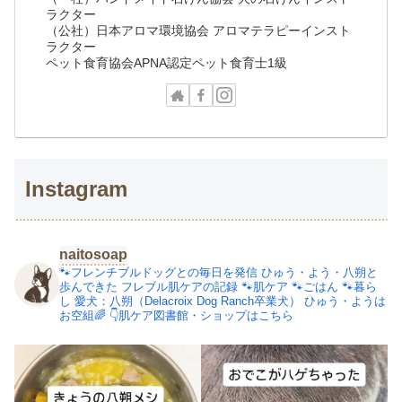
ラクター
（公社）日本アロマ環境協会 アロマテラピーインスト
ラクター
ペット食育協会APNA認定ペット食育士1級
Instagram
naitosoap
🐾フレンチブルドッグとの毎日を発信
ひゅう・よう・八朔と
歩んできた
フレブル肌ケアの記録
🐾肌ケア
🐾ごはん
🐾暮ら
し
愛犬：八朔（Delacroix Dog Ranch卒業犬）
ひゅう・ようは
お空組🌈
👇肌ケア図書館・ショップはこちら