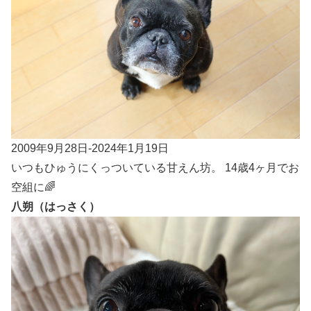
2009年9月28日-2024年1月19日
いつもひゅうにくっついている甘えん坊。 14歳4ヶ月でお
空組に🌈
八朔（はっさく）