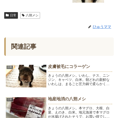
日常
八朔メシ
ひゅうママ
関連記事
皮膚被毛にコラーゲン
日常
きょうの八朔メシ。いわし、ナス、ニン
ジン、キャベツ、白米。朝どれの新鮮な
いわしは、まるごと圧力鍋で柔らかくし
ました。そのまま冷ますと、スープがに
こごりに。こうやってコラーゲンを目に
するとスープは捨てちゃいかん！もった
地産地消の八朔メシ
日常
いないと思います。スープ...
きょうの八朔メシ。本マグロ、大根、白
菜、えのき、白米。地元漁港で本マグロ
が水揚げされたそうで、お買い得でし