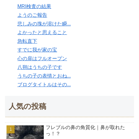
MRI検査の結果
ようのご報告
悲しみの塊が溶けた瞬...
よかったと思えること
急転直下
すでに我が家の宝
心の扉はフルオープン
八朔はうちの子です
うちの子の表情とおね...
ブログタイトルはその...
人気の投稿
フレブルの鼻の角質化｜鼻が取れた
っ！？