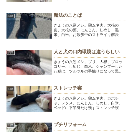
た！マグロは大きいままゆでて、ほぐし
て、残ったスープに農家さん直売の野菜
とごはんを煮込みます。はっちゃんの地
魔法のことば
日常
産地消ごはんでした。お散歩...
きょうの八朔メシ。鶏ムネ肉、大根の
皮、大根の葉、にんじん、しめし、黒
米、白米。お散歩中のストライキ解決法
が見つかりました。ストライキと言って
も、ひゅう兄ほど頑固さはなく5分、10分
待っていればすくっと立ち上がって歩き
人と犬の口内環境は違うらしい
日常
出すので困ってはいないの...
きょうの八朔メシ。ブリ、大根、ブロッ
コリー、しめじ、白米。シャンプーした
八朔は、ツルツルの手触りになって黒光
り✨季節性の湿疹はあるものの、おうち
ケアでなんとか保てています。毎日、目
薬、クリーム、歯磨きとお手入れを欠か
ストレッチ寝
日常
せない八朔ですが、生まれ...
きょうの八朔メシ。鶏ムネ肉、カボチ
ャ、レタス、にんじん、しめじ、白米。
ベッドに下半身だけ残すストレッチ寝。
ようちゃんもよくやってたなー。懐かし
い♡暑くなり、お散歩時間が遅くなった
ので夕方になると「まだいきません
プチリフォーム
日常
か？」と後追いします。お散歩好...