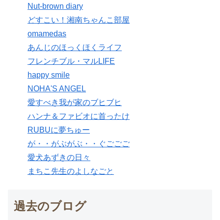
Nut-brown diary
どすこい！湘南ちゃんこ部屋
omamedas
あんじのほっくほくライフ
フレンチブル・マルLIFE
happy smile
NOHA'S ANGEL
愛すべき我が家のブヒブヒ
ハンナ＆ファビオに首ったけ
RUBUに夢ちゅー
が・・がぶがぶ・・ぐごごご
愛犬あずきの日々
まちこ先生のよしなごと
過去のブログ