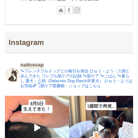
Instagram
naitosoap
🐾フレンチブルドッグとの毎日を発信
ひゅう・よう・八朔と
歩んできた
フレブル肌ケアの記録
🐾肌ケア
🐾ごはん
🐾暮ら
し
愛犬：八朔（Delacroix Dog Ranch卒業犬）
ひゅう・ようは
お空組🌈
👇肌ケア図書館・ショップはこちら