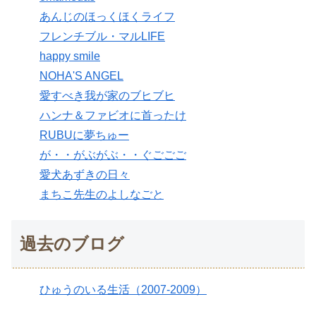
あんじのほっくほくライフ
フレンチブル・マルLIFE
happy smile
NOHA'S ANGEL
愛すべき我が家のブヒブヒ
ハンナ＆ファビオに首ったけ
RUBUに夢ちゅー
が・・がぶがぶ・・ぐごごご
愛犬あずきの日々
まちこ先生のよしなごと
過去のブログ
ひゅうのいる生活（2007-2009）