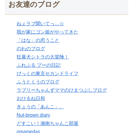
お友達のブログ
ねぇラブ聞いてっ…☆
我が家にゴン姫がやってきた
「はな」の思うこと
のわのブログ
狂暴犬シトラの大冒険！
ふれぶる プーの日記
びっくの東京セカンドライフ
ふうとくうのブログ
ラブリーちゃんずママのひまつぶしブログ
おひるね日和
きょうの「あんこ」。
Nut-brown diary
どすこい！湘南ちゃんこ部屋
omamedas