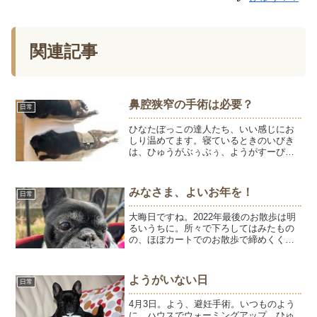
関連記事
鼻腔狭窄の手術は必要？
日常
ひなたぼっこの達人たち、いい感じにお
しり温めてます。寝ているときのいびき
は、ひゅうがぶぅぶぅ、ようがすーぴー
という感じでしたが最近のひゅうはとっ
ても静か。ようは鼻が詰まり気味の時に
ぶぅぶぅいいます。ぶぅぶぅいいます
みなさま、よいお年を！
日常
が、呼吸は安定していてぐっ...
大晦日ですね。2022年最後のお散歩は明
るいうちに。所々で下ろしてはみたもの
の、ほぼカートでのお散歩で締めくくり
となりました。ようちゃんペースで過ご
した2022年。来年も元気で過ごしてくれ
たらそれが一番です。ブログやインスタ
ようがいない日
日常
でようを見守って...
4月3日。よう、避妊手術。いつものよう
に、ハウスでウォーミングアップ。ひゅ