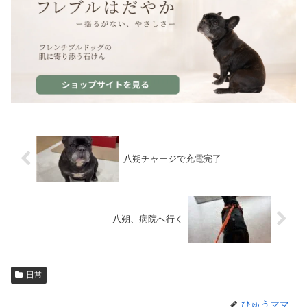
八朔チャージで充電完了
八朔、病院へ行く
日常
ひゅうママ