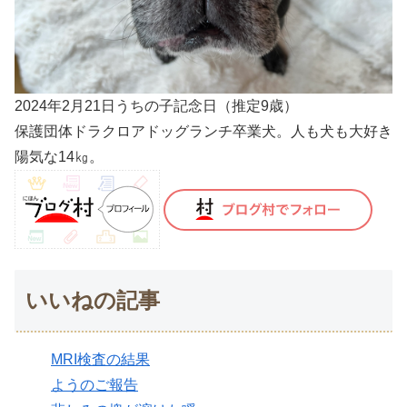
2024年2月21日うちの子記念日（推定9歳）
保護団体ドラクロアドッグランチ卒業犬。人も犬も大好き
陽気な14㎏。
いいねの記事
MRI検査の結果
ようのご報告