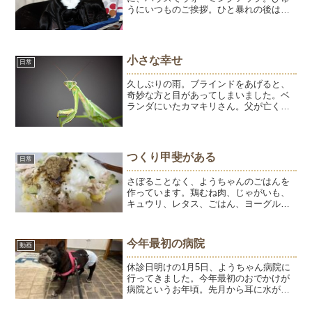
うにいつものご挨拶。ひと暴れの後は、
だんご虫２つで2度寝。ようだけ連れて病
院へ行った。ひゅうには「よう病院。手
術だから、ひゅうお留守番お願いね」ひ
ゅうがウチの子になっ...
小さな幸せ
日常
久しぶりの雨。ブラインドをあげると、
奇妙な方と目があってしまいました。ベ
ランダにいたカマキリさん。父が亡くな
ってから、虫や鳥と目が合うと「お父さ
ん、様子見に来た？」と思ってしまう
私。なにもカマキリに化けなくて
も・・・・と思ったりいやいや、そ...
つくり甲斐がある
日常
さぼることなく、ようちゃんのごはんを
作っています。鶏むね肉、じゃがいも、
キュウリ、レタス、ごはん、ヨーグル
ト。「さぼることなく」と言っても、1回
で3食分になるので毎日作ってはいませ
ん。ひゅう兄がいるときは、1回でふたり
今年最初の病院
動画
の1食分だったから毎回...
休診日明けの1月5日、ようちゃん病院に
行ってきました。今年最初のおでかけが
病院というお年頃。先月から耳に水が溜
まっている感じがして、匂いもきつかっ
た。なので、年末病院の最終日に耳掃除