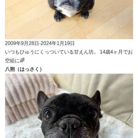
2009年9月28日-2024年1月19日
いつもひゅうにくっついている甘えん坊。 14歳4ヶ月でお
空組に🌈
八朔（はっさく）