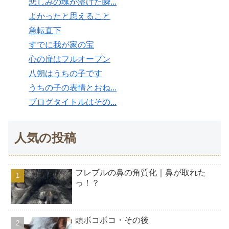
悲しみの塊が溶けた瞬...
よかったと思えること
急転直下
すでに我が家の宝
心の扉はフルオープン
八朔はうちの子です
うちの子の表情とおね...
ブログタイトルはその...
人気の投稿
フレブルの鼻の角質化｜鼻が取れた
っ！？
頭ボコボコ・その後