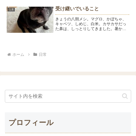
ブラシは人用。繰り返し使えるのでコス
パもよいです。柔らかいブラシが気持ち
受け継いでいること
日常
いいみたい...
きょうの八朔メシ。マグロ、かぼちゃ、
キャベツ、しめじ、白米。カサカサだっ
た鼻は、しっとりしてきました。暑かっ
た朝んぽも快適になってきました。さぞ
かしはっちゃんのお散歩も調子よく歩く
と思ったら、そうでもないです。ひゅう
兄と同じで、散歩中は道路...
ホーム
日常
プロフィール