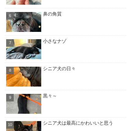
鼻の角質
小さなナゾ
シニア犬の日々
黒々～
シニア犬は最高にかわいいと思う