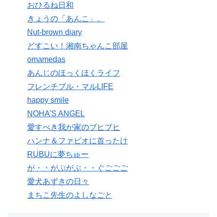
おひるね日和
きょうの「あんこ」。
Nut-brown diary
どすこい！湘南ちゃんこ部屋
omamedas
あんじのほっくほくライフ
フレンチブル・マルLIFE
happy smile
NOHA'S ANGEL
愛すべき我が家のブヒブヒ
ハンナ＆ファビオに首ったけ
RUBUに夢ちゅー
が・・がぶがぶ・・ぐごごご
愛犬あずきの日々
まちこ先生のよしなごと