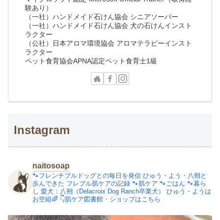
験あり）
（一社）ハンドメイド石けん協会 シニアソーパー
（一社）ハンドメイド石けん協会 犬の石けんインスト
ラクター
（公社）日本アロマ環境協会 アロマテラピーインスト
ラクター
ペット食育協会APNA認定ペット食育士1級
Instagram
naitosoap
🐾フレンチブルドッグとの毎日を発信
ひゅう・よう・八朔と
歩んできた
フレブル肌ケアの記録
🐾肌ケア
🐾ごはん
🐾暮ら
し
愛犬：八朔（Delacroix Dog Ranch卒業犬）
ひゅう・ようは
お空組🌈
👇肌ケア図書館・ショップはこちら