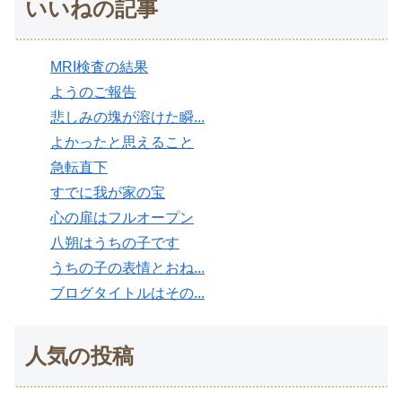
いいねの記事
MRI検査の結果
ようのご報告
悲しみの塊が溶けた瞬...
よかったと思えること
急転直下
すでに我が家の宝
心の扉はフルオープン
八朔はうちの子です
うちの子の表情とおね...
ブログタイトルはその...
人気の投稿