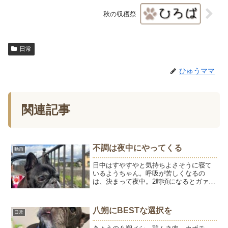
秋の収穫祭
日常
ひゅうママ
関連記事
不調は夜中にやってくる
動画
日中はすやすやと気持ちよさそうに寝て
いるようちゃん。呼吸が苦しくなるの
は、決まって夜中。2時頃になるとガァガ
ァと口呼吸。点鼻薬を入れると少し楽に
なりますが、30分ぐらいでまた苦しくな
る。日中苦しくなることはないのに、な
八朔にBESTな選択を
日常
んで夜だけなんだろう？...