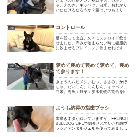
きょうの八朔メシ。鶏ムネ肉、カボチ
ャ、えのき、キャベツ、白米。おわかり
いただけるだろうか？量はいつもより少
なめ。本格ダイエットはじめました。本
日、別病院で八朔の頭の揺れを診ていた
だきました。とうちゃん知人のおすすめ
コントロール
日常
でもあり、おさんぽ友達のお...
足を齧って出血。久々にステロイド飲ま
せました。痒みが治まらない時に頓服的
に飲ませるプレドニン。飲ませればすぐ
に痒みは治まるのでお守り的な存在で
す。5月に14錠処方してもらって、残りは
4錠。3ヶ月間に10回お世話になったとい
褒めて褒めて褒めて褒めて、褒め
日常
うこと。早く夏が過...
て参ります！
きょうの八朔メシ。むつ、ささみ、かぼ
ちゃ、だいこん、にんじん、キャベツ、
白米。肉魚：野菜：炭水化物の割合を5：
2：3。野菜は下茹ですることで余分なミ
ネラルをカット、水分たっぷり。おしっ
こいっぱいして、膀胱内をきれいに洗い
ようも納得の指歯ブラシ
日常
流す作戦決行中です。...
歯磨きネタが続いていますが、FRENCH
BULLDOG LIFEで紹介されていた指歯ブ
ラシとデンタルジェルを使ってみまし
た。デンタルジェルは犬用ですが、指歯