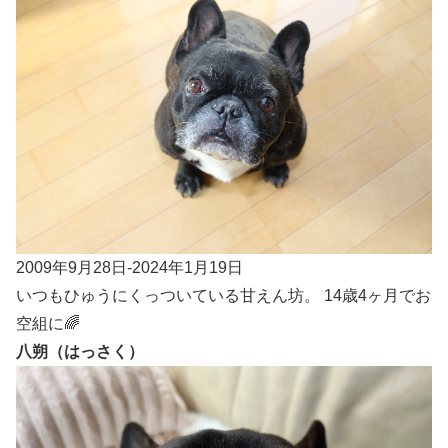
2009年9月28日-2024年1月19日
いつもひゅうにくっついている甘えん坊。 14歳4ヶ月でお
空組に🌈
八朔（はっさく）