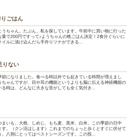
作りごはん
ようちゃん。たぶん、私を探しています。午前中に買い物に行った
量で200円ですって♪ようちゃんの晩ごはん決定！2食分ぐらいに
イルに漬け込んだら手作りツナができる...
足りない
季節になりました。食べる時以外でも起きている時間が増えまし
うちゃんですが、目や耳の機能というよりも脳に伝える神経機能の
る時は、どんなに大きな音がしても全く気付き...
つまいも、大根、しめじ、もち麦、黒米、白米。この季節の日中
ます。（クン活はします）これまでのちょっと歩くとすぐに伏せて
。八朔にとってはベストシーズンです。この投...