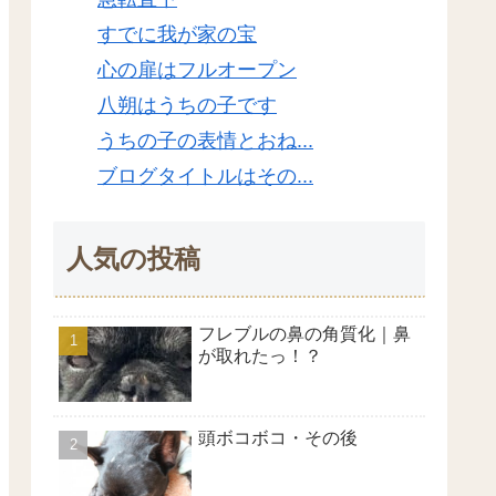
すでに我が家の宝
心の扉はフルオープン
八朔はうちの子です
うちの子の表情とおね...
ブログタイトルはその...
人気の投稿
フレブルの鼻の角質化｜鼻
が取れたっ！？
頭ボコボコ・その後