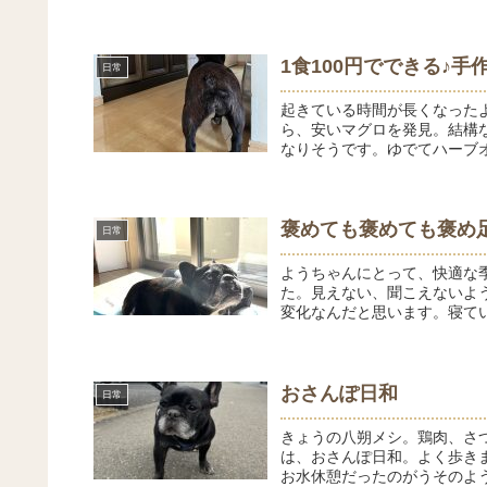
1食100円でできる♪手
日常
起きている時間が長くなった
ら、安いマグロを発見。結構な
なりそうです。ゆでてハーブオ
褒めても褒めても褒め
日常
ようちゃんにとって、快適な
た。見えない、聞こえないよ
変化なんだと思います。寝てい
おさんぽ日和
日常
きょうの八朔メシ。鶏肉、さ
は、おさんぽ日和。よく歩き
お水休憩だったのがうそのよう