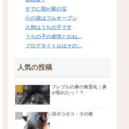
すでに我が家の宝
心の扉はフルオープン
八朔はうちの子です
うちの子の表情とおね...
ブログタイトルはその...
人気の投稿
フレブルの鼻の角質化｜鼻
が取れたっ！？
頭ボコボコ・その後