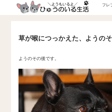
フレ
草が喉につっかえた、ようの
ようのその後です。