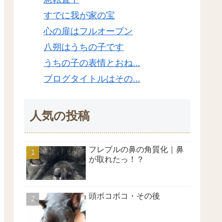
すでに我が家の宝
心の扉はフルオープン
八朔はうちの子です
うちの子の表情とおね...
ブログタイトルはその...
人気の投稿
フレブルの鼻の角質化｜鼻
が取れたっ！？
頭ボコボコ・その後