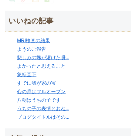
いいねの記事
MRI検査の結果
ようのご報告
悲しみの塊が溶けた瞬...
よかったと思えること
急転直下
すでに我が家の宝
心の扉はフルオープン
八朔はうちの子です
うちの子の表情とおね...
ブログタイトルはその...