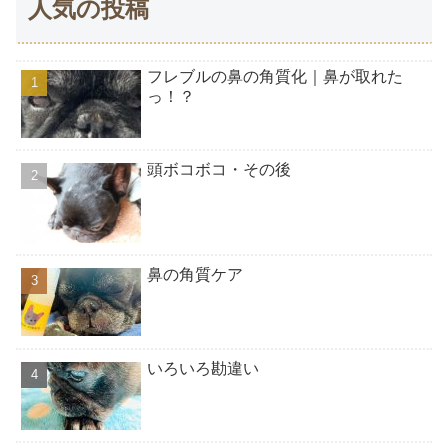
人気の投稿
フレブルの鼻の角質化｜鼻が取れた
っ！？
頭ボコボコ・その後
鼻の角質ケア
いろいろ勘違い