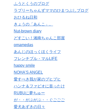
ふうとくうのブログ
ラブリーちゃんずママのひまつぶしブログ
おひるね日和
きょうの「あんこ」。
Nut-brown diary
どすこい！湘南ちゃんこ部屋
omamedas
あんじのほっくほくライフ
フレンチブル・マルLIFE
happy smile
NOHA'S ANGEL
愛すべき我が家のブヒブヒ
ハンナ＆ファビオに首ったけ
RUBUに夢ちゅー
が・・がぶがぶ・・ぐごごご
愛犬あずきの日々