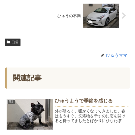
ひゅうの不満
日常
ひゅうママ
関連記事
ひゅうようで季節を感じる
日常
外が明るく、暖かくなってきました。春
はもうすぐ。洗濯物を干すのに窓を開け
ると待ってましたとばかりにひなたぼっ
こをします。着替えのため服を脱がせる
と、お腹が冷たくて気持ちがいいのかい