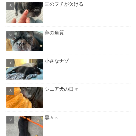
耳のフチが欠ける
鼻の角質
小さなナゾ
シニア犬の日々
黒々～