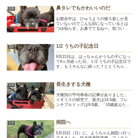
つもはしないフローリングでほふく前
進。服を着ていないとお腹も...
鼻タレでもかわいいのだ
日常
お散歩中は、ひゅうようの後ろ姿しか見
ていないのでこんな顔になっているとは
つゆ知らず。お鼻でてるねー。気づいた
ときは拭きますが、しばらくして「でて
ないよね？」一応確認すると、でてるー
ーーーーー！またまた拭いて家に入って
1/2 うちの子記念日
日常
片付けて、顔を見るとまた...
8月21日は、はっちゃんがうちの子になっ
て6ヶ月経った日。１/2 うちの子記念日で
す。もうそんなに経った？ととうちゃ
ん。私はもっとずっと前からはっちゃん
と暮らしている感じがします。ようちゃ
んが旅立ってから7ヶ月。ようちゃんと入
長生きする犬種
日常
れ替わるように...
犬種別の平均寿命の記事がありました。
イギリスの研究で、柴犬は14.6歳。フレ
ンチブルドッグは9.8歳。「10歳超えたら
神様からの贈り物」その通りなんです
ね。あの愛らしいぺちゃ顔、筋肉質ボデ
ィのフレンチブルドッグ。本来の犬の姿
病院へ
日常
から離れた犬種ほ...
5月15日（日）に、ようちゃん病院へ行っ
てきました。狂犬病予防接種、フィラリ