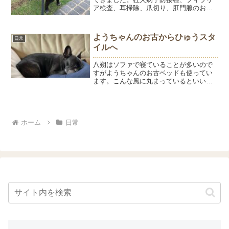
ア検査、耳掃除、爪切り、肛門腺のお手
入れです。ひゅうは病院大好きだったけ
ど、ようは苦手です。それでも、おりこ
うさんに待てるので本当に楽♡ただ、呼
ようちゃんのお古からひゅうスタ
日常
ばれても診察室に入る...
イルへ
八朔はソファで寝ていることが多いので
すがようちゃんのお古ベッドも使ってい
ます。こんな風に丸まっているといいか
な～と思うのですがこんな姿を見ると、
新しいベッドを買ってあげたくなりま
す。色々探しているのだけれど、コレと
いったものが未だに見つから...
ホーム
日常