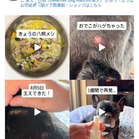
し
愛犬：八朔（Delacroix Dog Ranch卒業犬）
ひゅう・ようは
お空組🌈
👇肌ケア図書館・ショップはこちら