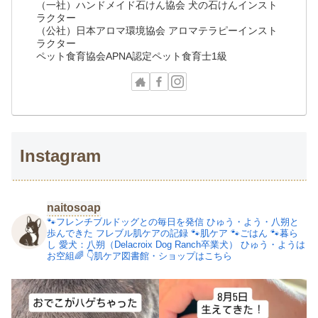
（一社）ハンドメイド石けん協会 犬の石けんインスト
ラクター
（公社）日本アロマ環境協会 アロマテラピーインスト
ラクター
ペット食育協会APNA認定ペット食育士1級
Instagram
naitosoap
🐾フレンチブルドッグとの毎日を発信
ひゅう・よう・八朔と
歩んできた
フレブル肌ケアの記録
🐾肌ケア
🐾ごはん
🐾暮ら
し
愛犬：八朔（Delacroix Dog Ranch卒業犬）
ひゅう・ようは
お空組🌈
👇肌ケア図書館・ショップはこちら