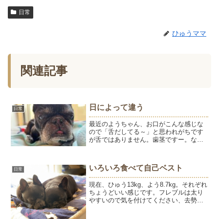
日常
ひゅうママ
関連記事
日によって違う
日常
最近のようちゃん、お口がこんな感じな
ので「舌だしてる～」と思われがちです
が舌ではありません。歯茎ですー。なの
でちょっと顎をささえてあげると、この
通り隠れます。人間で言ったら、下唇を
突き出しているというか、引っ張ってい
いろいろ食べて自己ベスト
日常
る感じ。うちでは「チョー...
現在、ひゅう13kg、よう8.7kg。それぞれ
ちょうどいい感じです。フレブルは太り
やすいので気を付けてください、去勢、
避妊手術をすると太りやすいので気を付
けてくださいと言われるので、子犬の頃