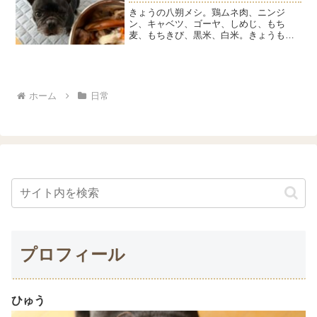
きょうの八朔メシ。鶏ムネ肉、ニンジ
ン、キャベツ、ゴーヤ、しめじ、もち
麦、もちきび、黒米、白米。きょうも完
食快便のはっちゃんです。耳ツボマッサ
ージをしたところ、気に入ったらしい。
この投稿をInstagramで見る内藤石けん教
室／内藤パソコン教...
ホーム
日常
プロフィール
ひゅう