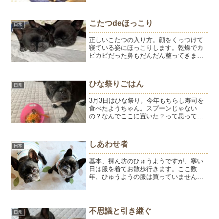
から体重測定は毎月しています。今では
ひゅうようのベ...
こたつdeほっこり
日常
正しいこたつの入り方。顔をくっつけて
寝ている姿にほっこりします。乾燥でカ
ピカピだった鼻もだんだん整ってきまし
た。10日前との比較です。ようの鼻。若
いころは鼻クリーム塗ると翌日にはツル
ツルになりましたが、13歳と11歳は速
ひな祭りごはん
日常
攻！ではなくなりまし...
3月3日はひな祭り。今年もちらし寿司を
食べたようちゃん。スプーンじゃない
の？なんでここに置いた？って思ってま
す。ひゅうも大好きだったちらし寿司。1
年前は美味しそうに食べてたね。記念日
やイベントの日は「ひゅうがいない」こ
しあわせ者
日常
とが沁みます。顔をぴっ...
基本、裸ん坊のひゅうようですが、寒い
日は服を着てお散歩行きます。ここ数
年、ひゅうようの服は買っていませんが
実は衣装持ちのひゅうよう。しかも、ぴ
ったりサイズで可愛いペアルック。ひゅ
うようの服は、ほぼ、父ちゃん母からの
プレゼントです。遊びに行く...
不思議と引き継ぐ
日常