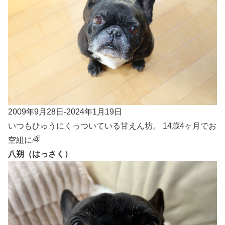
2009年9月28日-2024年1月19日
いつもひゅうにくっついている甘えん坊。 14歳4ヶ月でお
空組に🌈
八朔（はっさく）