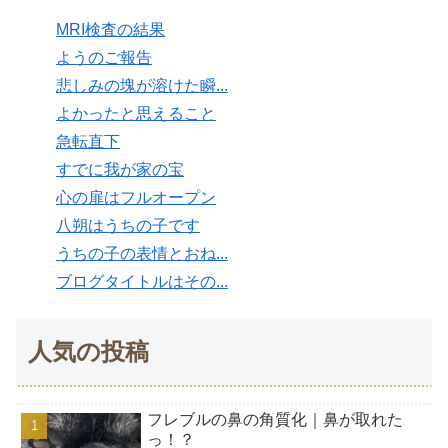
MRI検査の結果
ようのご報告
悲しみの塊が溶けた瞬...
よかったと思えること
急転直下
すでに我が家の宝
心の扉はフルオープン
八朔はうちの子です
うちの子の表情とおね...
ブログタイトルはその...
人気の投稿
フレブルの鼻の角質化｜鼻が取れた
っ！？