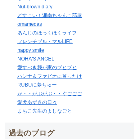
Nut-brown diary
どすこい！湘南ちゃんこ部屋
omamedas
あんじのほっくほくライフ
フレンチブル・マルLIFE
happy smile
NOHA'S ANGEL
愛すべき我が家のブヒブヒ
ハンナ＆ファビオに首ったけ
RUBUに夢ちゅー
が・・がぶがぶ・・ぐごごご
愛犬あずきの日々
まちこ先生のよしなごと
過去のブログ