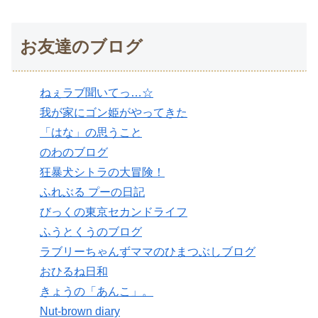
お友達のブログ
ねぇラブ聞いてっ…☆
我が家にゴン姫がやってきた
「はな」の思うこと
のわのブログ
狂暴犬シトラの大冒険！
ふれぶる プーの日記
びっくの東京セカンドライフ
ふうとくうのブログ
ラブリーちゃんずママのひまつぶしブログ
おひるね日和
きょうの「あんこ」。
Nut-brown diary