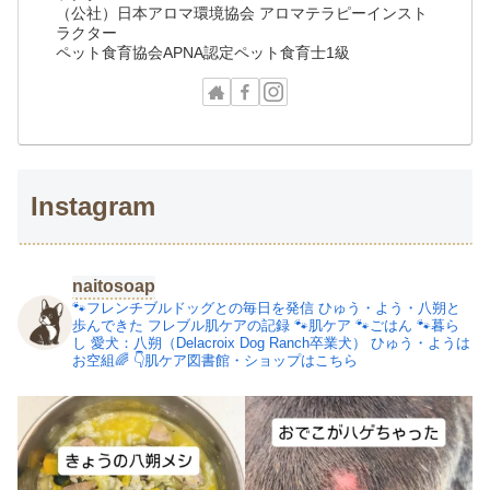
（公社）日本アロマ環境協会 アロマテラピーインスト
ラクター
ペット食育協会APNA認定ペット食育士1級
Instagram
naitosoap
🐾フレンチブルドッグとの毎日を発信
ひゅう・よう・八朔と
歩んできた
フレブル肌ケアの記録
🐾肌ケア
🐾ごはん
🐾暮ら
し
愛犬：八朔（Delacroix Dog Ranch卒業犬）
ひゅう・ようは
お空組🌈
👇肌ケア図書館・ショップはこちら