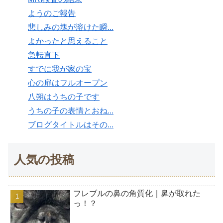
ようのご報告
悲しみの塊が溶けた瞬...
よかったと思えること
急転直下
すでに我が家の宝
心の扉はフルオープン
八朔はうちの子です
うちの子の表情とおね...
ブログタイトルはその...
人気の投稿
フレブルの鼻の角質化｜鼻が取れた
っ！？