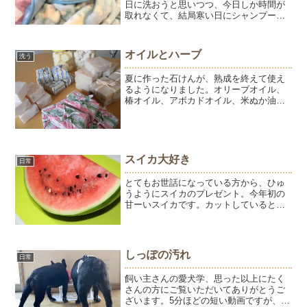
日に洗おうと思いつつ、今日しか時間が
取れなくて、結局寒い日にシャンプーす
ることに。ミノムシ状態です。ミノムシ
って、最近見ないなー。ミノムシって言
葉を使ったのも何十年ぶりって感じで
オイルとハーブ
洗う
す。
夏に作った石けんが、熟成を終えて使え
るようになりました。オリーブオイル、
椿オイル、アボカドオイル、米ぬか油の
石けん。ようはどれを使っても、皮膚も
毛もいい感じですがひゅうはさっぽり系
の米ぬかは皮膚が乾燥気味になり、フケ
っぽくなりました。アボカ...
スイカ大好き
日常
とてもお世話になっている方から、ひゅ
うようにスイカのプレゼント。今年初の
甘ーいスイカです。カットしていると、
足元に黒い影が忍び寄ります。ス、スイ
カ♪ハムッ♪おいしー♪♪もういっこ♪ 口を
開けて待ってます。ようの美味しい息遣
いに気づいて、一足...
しっぽの汚れ
日常
飼い主さんの愛犬学、思った以上にたく
さんの方にご覧いただいてありがとうご
ざいます。5分ほどの短い動画ですが、作