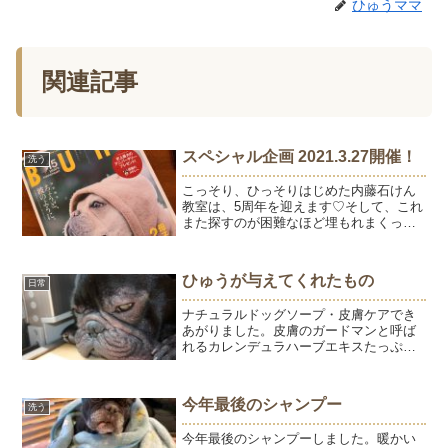
ひゅうママ
関連記事
スペシャル企画 2021.3.27開催！
洗う
こっそり、ひっそりはじめた内藤石けん
教室は、5周年を迎えます♡そして、これ
また探すのが困難なほど埋もれまくって
いるドッグケアのショップサイトも3周年
を迎えることができましたー♡一人奮闘
している教室とショップですが、ご縁が
ひゅうが与えてくれたもの
日常
あって次号3月27日...
ナチュラルドッグソープ・皮膚ケアでき
あがりました。皮膚のガードマンと呼ば
れるカレンデュラハーブエキスたっぷり
の、オリーブオイルベースのドッグソー
プです。石けんを作るようになって6年ち
ょっと。レシピを書き溜めたノートは4冊
今年最後のシャンプー
洗う
目、レシピ数は450...
今年最後のシャンプーしました。暖かい