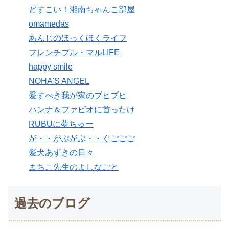
どすこい！湘南ちゃんこ部屋
omamedas
あんじのほっくほくライフ
フレンチブル・マルLIFE
happy smile
NOHA'S ANGEL
愛すべき我が家のブヒブヒ
ハンナ＆ファビオに首ったけ
RUBUに夢ちゅー
が・・がぶがぶ・・ぐごごご
愛犬あずきの日々
まちこ先生のよしなごと
過去のブログ