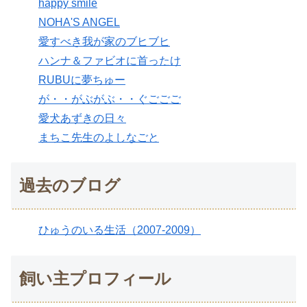
happy smile
NOHA'S ANGEL
愛すべき我が家のブヒブヒ
ハンナ＆ファビオに首ったけ
RUBUに夢ちゅー
が・・がぶがぶ・・ぐごごご
愛犬あずきの日々
まちこ先生のよしなごと
過去のブログ
ひゅうのいる生活（2007-2009）
飼い主プロフィール