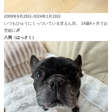
2009年9月28日-2024年1月19日
いつもひゅうにくっついている甘えん坊。 14歳4ヶ月でお
空組に🌈
八朔（はっさく）