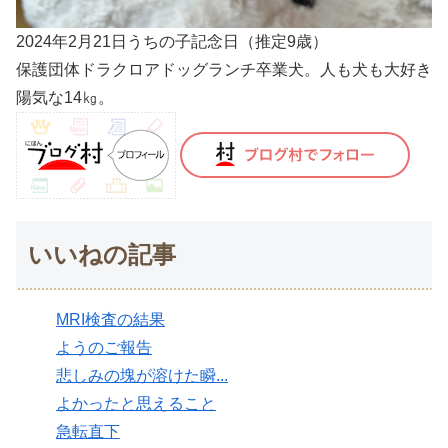
2024年2月21日うちの子記念日（推定9歳）
保護団体ドラクロアドッグランチ卒業犬。人も犬も大好き
陽気な14㎏。
いいねの記事
MRI検査の結果
ようのご報告
悲しみの塊が溶けた瞬...
よかったと思えること
急転直下