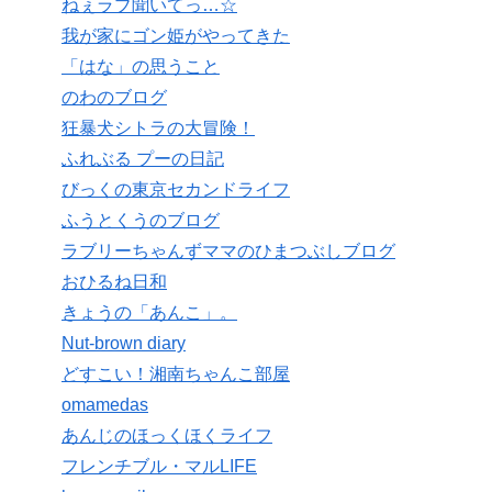
ねぇラブ聞いてっ…☆
我が家にゴン姫がやってきた
「はな」の思うこと
のわのブログ
狂暴犬シトラの大冒険！
ふれぶる プーの日記
びっくの東京セカンドライフ
ふうとくうのブログ
ラブリーちゃんずママのひまつぶしブログ
おひるね日和
きょうの「あんこ」。
Nut-brown diary
どすこい！湘南ちゃんこ部屋
omamedas
あんじのほっくほくライフ
フレンチブル・マルLIFE