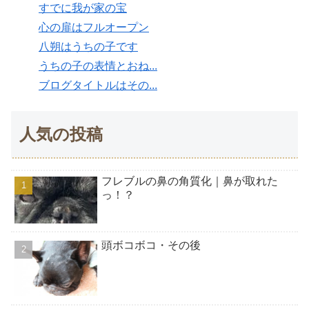
すでに我が家の宝
心の扉はフルオープン
八朔はうちの子です
うちの子の表情とおね...
ブログタイトルはその...
人気の投稿
フレブルの鼻の角質化｜鼻が取れた
っ！？
頭ボコボコ・その後