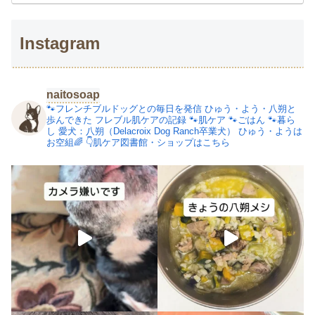
Instagram
naitosoap
🐾フレンチブルドッグとの毎日を発信
ひゅう・よう・八朔と
歩んできた
フレブル肌ケアの記録
🐾肌ケア
🐾ごはん
🐾暮ら
し
愛犬：八朔（Delacroix Dog Ranch卒業犬）
ひゅう・ようは
お空組🌈
👇肌ケア図書館・ショップはこちら