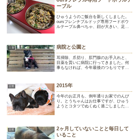
日常
ーブル
ひゅうようのご飯台を新しくしました。
oursフレンチブルドッグ専用フードボウ
ルテーブル鼻ぺちゃ、顔が大きい、足が
短いフレブル専用となっていると選びや
すいです。立派なご飯台です。飼い主が
使っている食器より豪華だ。。。これで
食器をひっくり返すこ...
病院と公園と
日常
耳掃除、爪切り、肛門腺のお手入れと、
目薬を貰いに病院に行ってきました。何
事もなければ、今年最後のつもりです。
病院の帰り道にある城山公園へ。ひゅう
が大好きだった場所。最後に家族写真を
撮った場所です。公園に入ると、カート
2015年
日常
内で立ち上がるようちゃん...
今年のお正月も、例年通りお家でのんび
り。とうちゃんはお仕事ですが、ひゅう
ようとコタツでぬくぬく過ごしました。1
年1年健康に過ごせることが本当にありが
たいことなんだと心から感じるようにな
り、それだけ大人になったんだな
ぁ。。。よい年になりますよ...
2ヶ月していないことと毎日して
日常
いること