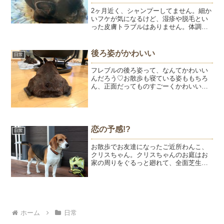
2ヶ月近く、シャンプーしてません。細か
いフケが気になるけど、湿疹や脱毛とい
った皮膚トラブルはありません。体調不
良というほどでもないけれど、寝てばか
りいるので今日じゃなくてもいいかぁと
思う日の連続であっという間に2ヶ月！16
後ろ姿がかわいい
日常
時過ぎに、ようやく...
フレブルの後ろ姿って、なんてかわいい
んだろう♡お散歩も寝ている姿ももちろ
ん、正面だってものすごーくかわいいん
だけどうちの子たちはカメラ嫌いなの
で、露骨に嫌な顔をします。 もうちょっ
といい顔してほしいなぁ～。
恋の予感!?
日常
お散歩でお友達になったご近所わんこ、
クリスちゃん。クリスちゃんのお庭はお
家の周りをぐるっと廻れて、全面芝生で
ドッグランみたい♪お庭で遊ばせてもら
い、超ハイテンションなチンピラ兄妹。
あまりのはしゃぎっぷりに、戸惑うクリ
スちゃん。ママのお膝に避...
ホーム
日常