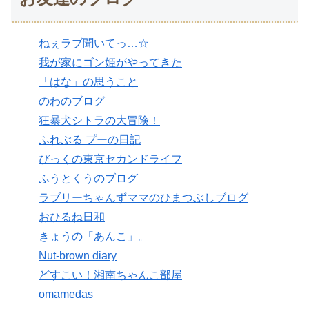
ねぇラブ聞いてっ…☆
我が家にゴン姫がやってきた
「はな」の思うこと
のわのブログ
狂暴犬シトラの大冒険！
ふれぶる プーの日記
びっくの東京セカンドライフ
ふうとくうのブログ
ラブリーちゃんずママのひまつぶしブログ
おひるね日和
きょうの「あんこ」。
Nut-brown diary
どすこい！湘南ちゃんこ部屋
omamedas