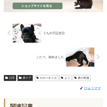
うちの子記念日
こたつ、始めました
日常
鼻ケア
ホホバオイル
よう
鼻の乾燥
ひゅうママ
関連記事