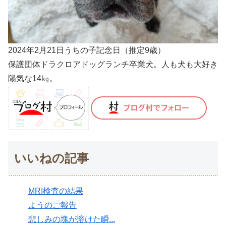
2024年2月21日うちの子記念日（推定9歳）
保護団体ドラクロアドッグランチ卒業犬。人も犬も大好き
陽気な14㎏。
いいねの記事
MRI検査の結果
ようのご報告
悲しみの塊が溶けた瞬...