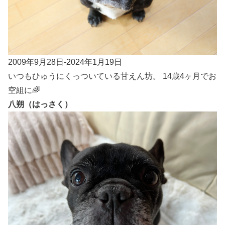
2009年9月28日-2024年1月19日
いつもひゅうにくっついている甘えん坊。 14歳4ヶ月でお
空組に🌈
八朔（はっさく）