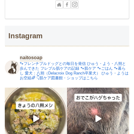
Instagram
naitosoap
🐾フレンチブルドッグとの毎日を発信
ひゅう・よう・八朔と
歩んできた
フレブル肌ケアの記録
🐾肌ケア
🐾ごはん
🐾暮ら
し
愛犬：八朔（Delacroix Dog Ranch卒業犬）
ひゅう・ようは
お空組🌈
👇肌ケア図書館・ショップはこちら