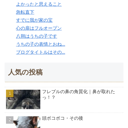
よかったと思えること
急転直下
すでに我が家の宝
心の扉はフルオープン
八朔はうちの子です
うちの子の表情とおね...
ブログタイトルはその...
人気の投稿
フレブルの鼻の角質化｜鼻が取れた
っ！？
頭ボコボコ・その後