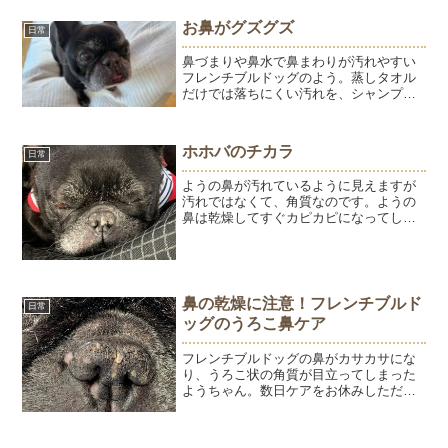
ました。実際の体験をもとに、愛犬の鼻
トラブルとの向き合い方をご紹介しま
お鼻がグズグズ
日常
す。
鼻づまりや鼻水で鼻まわりが汚れやすい
フレンチブルドッグのよう。蒸しタオル
だけでは落ちにくい汚れを、シャンプー
でやさしくケアしました。シニア犬のデ
リケートな顔まわりのお手入れについて
ご紹介します。
ホホバのチカラ
日常
ようの鼻が汚れているように見えますが
汚れではなくて、角質なのです。ようの
鼻は乾燥してすぐカピカピになってしま
う。こんな時は肉球クリームを塗りま
す！肉球クリームというネーミングで販
売してますが、我が家ではほぼ「鼻クリ
ーム」です。原料はゴールデ...
鼻の乾燥に注意！フレンチブルド
日常
ッグのうろこ鼻ケア
フレンチブルドッグの鼻がカサカサにな
り、うろこ状の角質が目立ってしまった
ようちゃん。数日ケアをお休みしただけ
で乾燥が進んでしまいました。保湿クリ
ームを使ったビフォーアフターと、毎日
の鼻ケアの大切さをご紹介します。