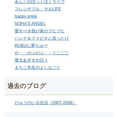
あんじのほっくほくライフ
フレンチブル・マルLIFE
happy smile
NOHA'S ANGEL
愛すべき我が家のブヒブヒ
ハンナ＆ファビオに首ったけ
RUBUに夢ちゅー
が・・がぶがぶ・・ぐごごご
愛犬あずきの日々
まちこ先生のよしなごと
過去のブログ
ひゅうのいる生活（2007-2009）