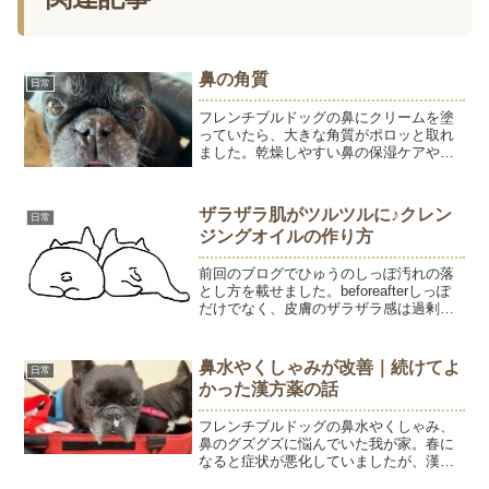
鼻の角質
日常
フレンチブルドッグの鼻にクリームを塗
っていたら、大きな角質がポロッと取れ
ました。乾燥しやすい鼻の保湿ケアや、
シャンプーでの汚れ落としについてご紹
介します。
ザラザラ肌がツルツルに♪クレン
日常
ジングオイルの作り方
前回のブログでひゅうのしっぽ汚れの落
とし方を載せました。beforeafterしっぽ
だけでなく、皮膚のザラザラ感は過剰に
分泌されたワックスエステルが固まった
ものです。脂汚れです。脂汚れはオイル
で落とすのが一番！メイク落としのオイ
鼻水やくしゃみが改善｜続けてよ
日常
ルクレンジン...
かった漢方薬の話
フレンチブルドッグの鼻水やくしゃみ、
鼻のグズグズに悩んでいた我が家。春に
なると症状が悪化していましたが、漢方
薬を続けることで少しずつ変化が見られ