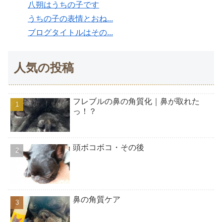
八朔はうちの子です
うちの子の表情とおね...
ブログタイトルはその...
人気の投稿
フレブルの鼻の角質化｜鼻が取れた
っ！？
頭ボコボコ・その後
鼻の角質ケア