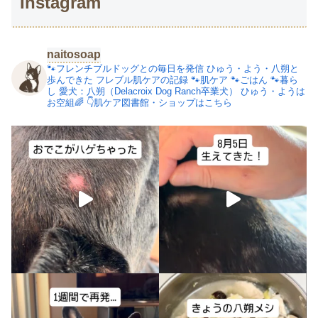
Instagram
naitosoap
🐾フレンチブルドッグとの毎日を発信
ひゅう・よう・八朔と
歩んできた
フレブル肌ケアの記録
🐾肌ケア
🐾ごはん
🐾暮ら
し
愛犬：八朔（Delacroix Dog Ranch卒業犬）
ひゅう・ようは
お空組🌈
👇肌ケア図書館・ショップはこちら