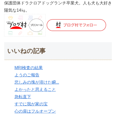
保護団体ドラクロアドッグランチ卒業犬。人も犬も大好き
陽気な14㎏。
いいねの記事
MRI検査の結果
ようのご報告
悲しみの塊が溶けた瞬...
よかったと思えること
急転直下
すでに我が家の宝
心の扉はフルオープン