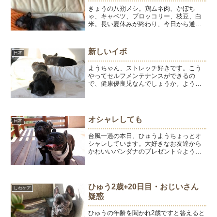
きょうの八朔メシ。鶏ムネ肉、かぼち
ゃ、キャベツ、ブロッコリー、枝豆、白
米。長い夏休みが終わり、今日から通常
運転です。こちらの方は、毎日が夏休
み。八朔のお仕事は、こうやって家族を
癒すこと。この投稿をInstagramで見る内
新しいイボ
日常
藤石けん教室／内藤...
ようちゃん、ストレッチ好きです。こう
やってセルフメンテナンスができるの
で、健康優良児なんでしょうか。ようや
く痒みが治まってホッとしていたひゅう
ですが左足にあらたなできもの発見。だ
いぶ前に肩にできたおできと同じよう
な。。。肩にできたおできは大...
オシャレしても
日常
台風一過の本日、ひゅうようちょっとオ
シャレしています。大好きなお友達から
かわいいバンダナのプレゼント☆ようち
ゃん、女の子だもんね、オシャレすると
嬉しい～♪ひゅうくん、バンダナですよ。
ヨダレかけじゃないからね～(>_
ひゅう2歳+20日目・おじいさん
しわケア
疑惑
ひゅうの年齢を聞かれ2歳ですと答えると