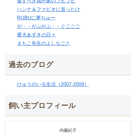
愛すべき我が家のブヒブヒ
ハンナ＆ファビオに首ったけ
RUBUに夢ちゅー
が・・がぶがぶ・・ぐごごご
愛犬あずきの日々
まちこ先生のよしなごと
過去のブログ
ひゅうのいる生活（2007-2009）
飼い主プロフィール
内藤紀子