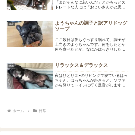
「まだそんなに若いんだ」とかもっとス
トレートな人には「おじいさんかと思っ
た」と言われることが多い。どうも顔の
シワの多さと顔のハゲが影響しているよ
うで、いわゆるフケ顔みたいだ。それと
ようちゃんの調子と訳アリドッグ
日常
真っ黒な体に白い差毛が...
ソープ
ここ数日は夜もぐっすり眠れて、調子が
上向きのようちゃんです。何をしたとか
何を食べたとか、なにかはっきりしたこ
とで調子が変わるというよりも、同じよ
うな毎日を過ごしていていても調子がい
い時とそうでない時があります。満月説
リラックス＆デラックス
動画
はあるかも？と感じるけど...
夜はひとり２Fのリビングで寝ているはっ
ちゃん。はっちゃんが起きると、ソファ
から降りてトイレに行く足音がします。
そんな足音が目覚まし時計になっている
私。いや、今トイレに起きたよね？そん
なにすぐにまた寝れますか？うちの子に
なった3ヶ月前も大物感...
ホーム
日常