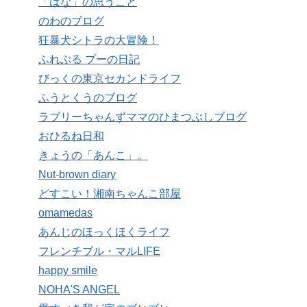
「はな」の思うこと
のわのブログ
狂暴犬シトラの大冒険！
ふれぶる プーの日記
びっくの東京セカンドライフ
ふうとくうのブログ
ラブリーちゃんずママのひまつぶしブログ
おひるね日和
きょうの「あんこ」。
Nut-brown diary
どすこい！湘南ちゃんこ部屋
omamedas
あんじのほっくほくライフ
フレンチブル・マルLIFE
happy smile
NOHA'S ANGEL