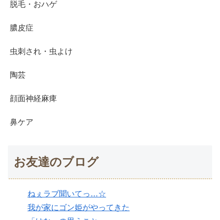
脱毛・おハゲ
膿皮症
虫刺され・虫よけ
陶芸
顔面神経麻痺
鼻ケア
お友達のブログ
ねぇラブ聞いてっ…☆
我が家にゴン姫がやってきた