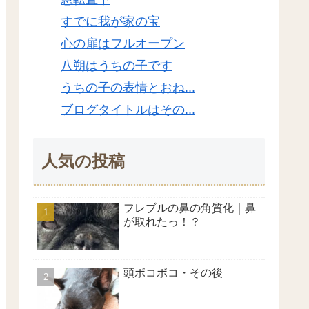
すでに我が家の宝
心の扉はフルオープン
八朔はうちの子です
うちの子の表情とおね...
ブログタイトルはその...
人気の投稿
フレブルの鼻の角質化｜鼻
が取れたっ！？
頭ボコボコ・その後