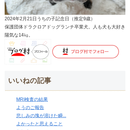
2024年2月21日うちの子記念日（推定9歳）
保護団体ドラクロアドッグランチ卒業犬。人も犬も大好き
陽気な14㎏。
いいねの記事
MRI検査の結果
ようのご報告
悲しみの塊が溶けた瞬...
よかったと思えること