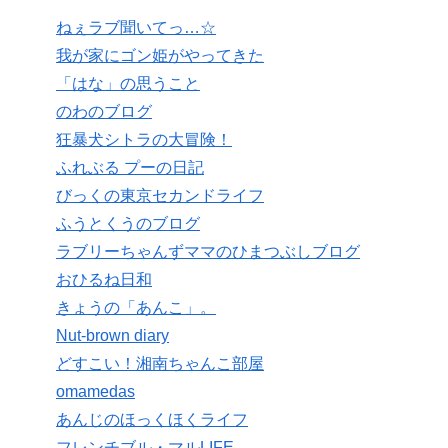
ねぇラブ聞いてっ…☆
我が家にゴン姫がやってきた
「はな」の思うこと
のわのブログ
狂暴犬シトラの大冒険！
ふれぶる プーの日記
びっくの東京セカンドライフ
ふうとくうのブログ
ラブリーちゃんずママのひまつぶしブログ
おひるね日和
きょうの「あんこ」。
Nut-brown diary
どすこい！湘南ちゃんこ部屋
omamedas
あんじのほっくほくライフ
フレンチブル・マルLIFE