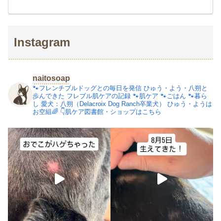
Instagram
naitosoap
🐾フレンチブルドッグとの毎日を発信
ひゅう・よう・八朔と
歩んできた
フレブル肌ケアの記録
🐾肌ケア
🐾ごはん
🐾暮ら
し
愛犬：八朔（Delacroix Dog Ranch卒業犬）
ひゅう・ようは
お空組🌈
👇肌ケア図書館・ショップはこちら