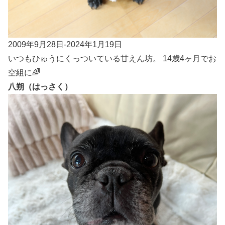
2009年9月28日-2024年1月19日
いつもひゅうにくっついている甘えん坊。 14歳4ヶ月でお
空組に🌈
八朔（はっさく）