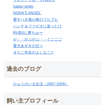
happy smile
NOHA'S ANGEL
愛すべき我が家のブヒブヒ
ハンナ＆ファビオに首ったけ
RUBUに夢ちゅー
が・・がぶがぶ・・ぐごごご
愛犬あずきの日々
まちこ先生のよしなごと
過去のブログ
ひゅうのいる生活（2007-2009）
飼い主プロフィール