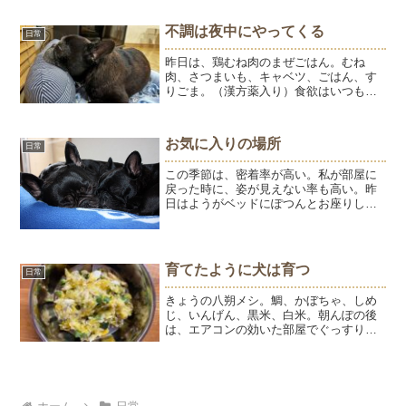
不調は夜中にやってくる
日常
昨日は、鶏むね肉のまぜごはん。むね
肉、さつまいも、キャベツ、ごはん、す
りごま。（漢方薬入り）食欲はいつも通
りで、完食です。体調の善し悪しが出る
のは、夜中。調子がいい時は、朝までぐ
っすり眠る。起きても1，2度で自力でト
お気に入りの場所
日常
イレに行ってはベッドに戻...
この季節は、密着率が高い。私が部屋に
戻った時に、姿が見えない率も高い。昨
日はようがベッドにぽつんとお座りして
いた。ようちゃん、ひゅう兄どこ行っ
た？と聞くと、ここにいるよと教えてく
れる。ひゅうの隣に潜るよう。ようちゃ
ん、チビッ子だけどおちりは...
育てたように犬は育つ
日常
きょうの八朔メシ。鯛、かぼちゃ、しめ
じ、いんげん、黒米、白米。朝んぽの後
は、エアコンの効いた部屋でぐっすり眠
っていますが、窓を開けるとベランダに
飛び出していきます。日向ぼっこが好き
ですが、さすがに暑そうなので部屋に戻
ってもらいます。呼んでも...