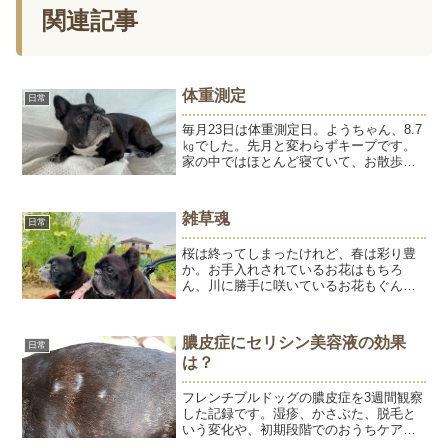
関連記事
体重測定
日常
毎月23日は体重測定日。ようちゃん、8.7
㎏でした。先月と変わらずキープです。
家の中ではほとんど寝ていて、お散歩も
あまり歩きません。家の中はとっても静
か。ひゅうがお空組になってもうすぐ4か
月。腹時計が正確だったひゅうは、ごは
雑草魂
日常
んの準備をしてい...
桜は終ってしまったけれど、春は彩り豊
か。お手入れされているお花はもちろ
ん、川に勝手に咲いているお花もぐんぐ
ん育ってます。我が家の庭とは言えない
土の部分やコンクリートの隙間からも緑
が生えてきました。抜かれても抜かれて
膿皮症にセリシン美容液の効果
日常
も生えてくる雑草ってほんと...
は？
フレンチブルドッグの膿皮症を3週間観察
した記録です。湿疹、かさぶた、脱毛と
いう変化や、初期段階でのおうちケアに
ついて写真とともにご紹介します。