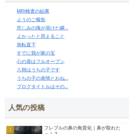
MRI検査の結果
ようのご報告
悲しみの塊が溶けた瞬...
よかったと思えること
急転直下
すでに我が家の宝
心の扉はフルオープン
八朔はうちの子です
うちの子の表情とおね...
ブログタイトルはその...
人気の投稿
フレブルの鼻の角質化｜鼻が取れた
っ！？