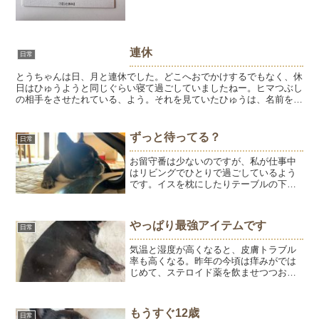
連休
日常
とうちゃんは日、月と連休でした。どこへおでかけするでもなく、休
日はひゅうようと同じぐらい寝て過ごしていましたねー。ヒマつぶし
の相手をさせたれている、よう。それを見ていたひゅうは、名前を呼
ばれると逃げます。よくわかってるなぁ（笑）久々におもち...
ずっと待ってる？
日常
お留守番は少ないのですが、私が仕事中
はリビングでひとりで過ごしているよう
です。イスを枕にしたりテーブルの下で
寝ていることが多いです。でも、仕事部
屋から戻ってリビングのドアを開ける
と、こんな感じで待ってます。戻ってく
やっぱり最強アイテムです
日常
る気配を感じて待っているの...
気温と湿度が高くなると、皮膚トラブル
率も高くなる。昨年の今頃は痒みがでは
じめて、ステロイド薬を飲ませつつおう
ちケアで対処していました。1年経って、
同じ季節で比べてみても今年の方が全然
よい状態です。それでも季節の変わり目
もうすぐ12歳
日常
の3月は、膿皮症で水玉...