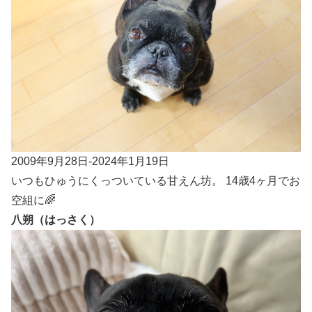
2009年9月28日-2024年1月19日
いつもひゅうにくっついている甘えん坊。 14歳4ヶ月でお
空組に🌈
八朔（はっさく）