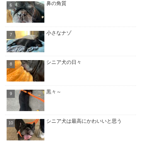
鼻の角質
小さなナゾ
シニア犬の日々
黒々～
シニア犬は最高にかわいいと思う