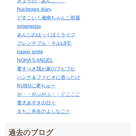
きょうの「あんこ」。
Nut-brown diary
どすこい！湘南ちゃんこ部屋
omamedas
あんじのほっくほくライフ
フレンチブル・マルLIFE
happy smile
NOHA'S ANGEL
愛すべき我が家のブヒブヒ
ハンナ＆ファビオに首ったけ
RUBUに夢ちゅー
が・・がぶがぶ・・ぐごごご
愛犬あずきの日々
まちこ先生のよしなごと
過去のブログ