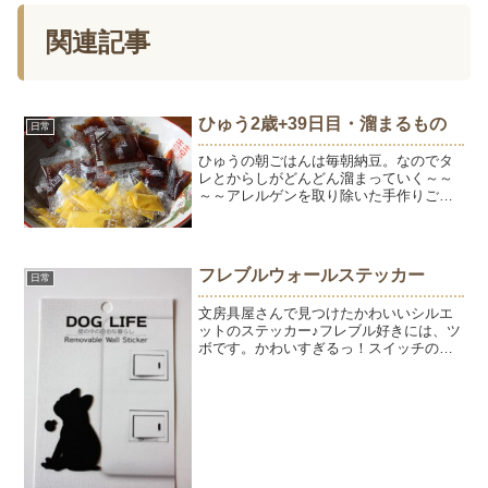
関連記事
ひゅう2歳+39日目・溜まるもの
日常
ひゅうの朝ごはんは毎朝納豆。なのでタ
レとからしがどんどん溜まっていく～～
～～アレルゲンを取り除いた手作りごは
んにしてひゅうの顔はだいぶキレイにな
った♪8月のひゅう。顔が赤くて、痒みが
ひどかった。今日のひゅう。目と口のま
わりに毛が生えて顔の赤...
フレブルウォールステッカー
日常
文房具屋さんで見つけたかわいいシルエ
ットのステッカー♪フレブル好きには、ツ
ボです。かわいすぎるっ！スイッチのそ
ばに貼るのがおすすめのようですが、ウ
チはトイレに貼りました。ため息は、お
しりの近くに。プスプス・・・気に入り
ました！