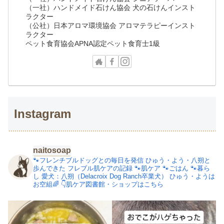
（一社）ハンドメイド石けん協会 犬の石けんインスト
ラクター
（公社）日本アロマ環境協会 アロマテラピーインスト
ラクター
ペット食育協会APNA認定ペット食育士1級
Instagram
naitosoap
🐾フレンチブルドッグとの毎日を発信
ひゅう・よう・八朔と
歩んできた
フレブル肌ケアの記録
🐾肌ケア
🐾ごはん
🐾暮ら
し
愛犬：八朔（Delacroix Dog Ranch卒業犬）
ひゅう・ようは
お空組🌈
👇肌ケア図書館・ショップはこちら