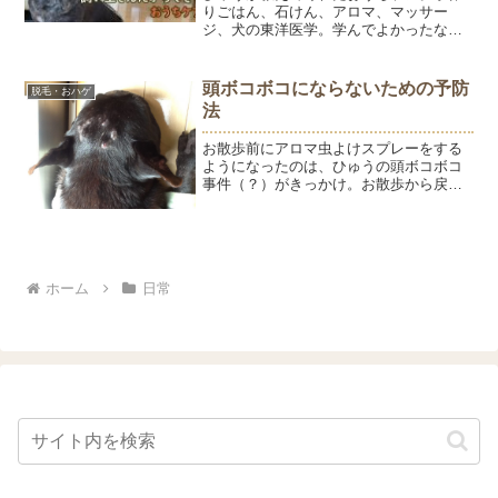
りごはん、石けん、アロマ、マッサー
ジ、犬の東洋医学。学んでよかったなと
心から思ってます。人と犬は違うから人
と同じものを食べさせちゃいけない。ア
レルギーがあるから加水分解タンパクの
頭ボコボコにならないための予防
脱毛・おハゲ
ドッグフード以外は食べさせ...
法
お散歩前にアロマ虫よけスプレーをする
ようになったのは、ひゅうの頭ボコボコ
事件（？）がきっかけ。お散歩から戻る
と、ひゅうの頭に数か所、虫刺されのよ
うな跡が。すぐ治るだろうと甘く見てい
たら、あれよあれよという間に頭ボコボ
コになってしまいました。...
ホーム
日常