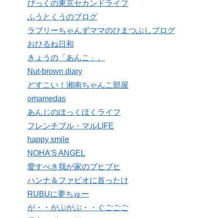
びっくの東京セカンドライフ
ふうとくうのブログ
ラブリーちゃんずママのひまつぶしブログ
おひるね日和
きょうの「あんこ」。
Nut-brown diary
どすこい！湘南ちゃんこ部屋
omamedas
あんじのほっくほくライフ
フレンチブル・マルLIFE
happy smile
NOHA'S ANGEL
愛すべき我が家のブヒブヒ
ハンナ＆ファビオに首ったけ
RUBUに夢ちゅー
が・・がぶがぶ・・ぐごごご