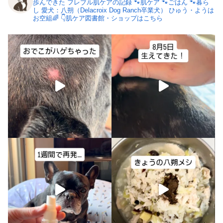
歩んできた
フレブル肌ケアの記録
🐾肌ケア
🐾ごはん
🐾暮ら
し
愛犬：八朔（Delacroix Dog Ranch卒業犬）
ひゅう・ようは
お空組🌈
👇肌ケア図書館・ショップはこちら