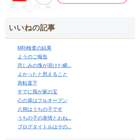
いいねの記事
MRI検査の結果
ようのご報告
悲しみの塊が溶けた瞬...
よかったと思えること
急転直下
すでに我が家の宝
心の扉はフルオープン
八朔はうちの子です
うちの子の表情とおね...
ブログタイトルはその...