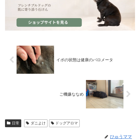
イボの状態は健康のバロメータ
ご機嫌ななめ
日常
ダニよけ
ドッグアロマ
ひゅうママ