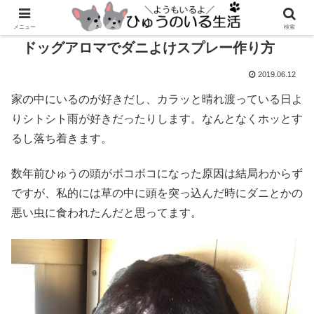
メニュー
検索
ドッグアロマでダニよけスプレー作り方
2019.06.12
家の中にいるのが好きだし、カラッと晴れ渡っている日よ
りシトシト雨が好きだったりします。なんとなくホッとす
るし落ち着きます。
数年前ひゅうの頭がボコボコになった原因は結局わからず
ですが、私的には草の中に頭を突っ込んだ時にダニとかの
悪い虫に食われたんだと思ってます。