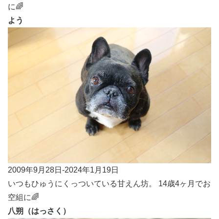
に🌈
よう
2009年9月28日-2024年1月19日
いつもひゅうにくっついている甘えん坊。 14歳4ヶ月でお
空組に🌈
八朔（はっさく）