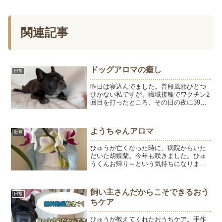
関連記事
ドッグアロマの癒し
日常
昨日は寝込んでました。普段風邪ひとつ
ひかない私ですが、職域接種でワクチン2
回目を打ったところ、その日の夜に39度7
分まで熱があがり、解熱剤で36度台に。
３，４時間後にはまた38度後半になると
いう繰り返しで寝て過ごす1日でした。接
ようちゃんアロマ
動画
種の翌々日は...
ひゅうが亡くなった時に、病院からいた
だいた胡蝶蘭。今年も咲きました。ひゅ
うくんお帰り～という気持ちになりま
す。日中はご機嫌に過ごしているようち
ゃん。ごはん以外はほぼ寝て過ごしてい
ますが、ぐっすり眠れていることがご機
飼い主さんだからこそできるおう
日常
嫌な状態です。夜は変わらず...
ちケア
ひゅうが教えてくれたおうちケア。手作