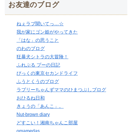
お友達のブログ
ねぇラブ聞いてっ…☆
我が家にゴン姫がやってきた
「はな」の思うこと
のわのブログ
狂暴犬シトラの大冒険！
ふれぶる プーの日記
びっくの東京セカンドライフ
ふうとくうのブログ
ラブリーちゃんずママのひまつぶしブログ
おひるね日和
きょうの「あんこ」。
Nut-brown diary
どすこい！湘南ちゃんこ部屋
omamedas