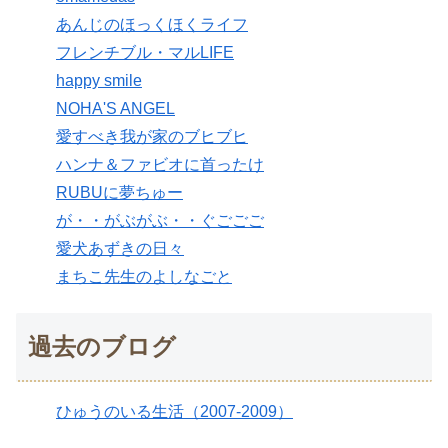
あんじのほっくほくライフ
フレンチブル・マルLIFE
happy smile
NOHA'S ANGEL
愛すべき我が家のブヒブヒ
ハンナ＆ファビオに首ったけ
RUBUに夢ちゅー
が・・がぶがぶ・・ぐごごご
愛犬あずきの日々
まちこ先生のよしなごと
過去のブログ
ひゅうのいる生活（2007-2009）