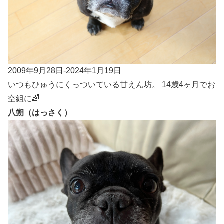
2009年9月28日-2024年1月19日
いつもひゅうにくっついている甘えん坊。 14歳4ヶ月でお
空組に🌈
八朔（はっさく）