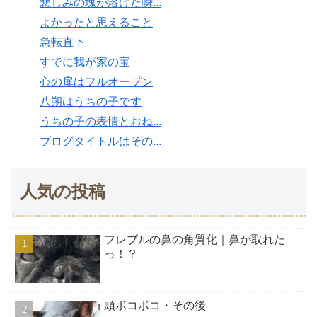
悲しみの塊が溶けた瞬...
よかったと思えること
急転直下
すでに我が家の宝
心の扉はフルオープン
八朔はうちの子です
うちの子の表情とおね...
ブログタイトルはその...
人気の投稿
フレブルの鼻の角質化｜鼻が取れた
っ！？
頭ボコボコ・その後