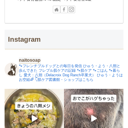
Instagram
naitosoap
🐾フレンチブルドッグとの毎日を発信
ひゅう・よう・八朔と
歩んできた
フレブル肌ケアの記録
🐾肌ケア
🐾ごはん
🐾暮ら
し
愛犬：八朔（Delacroix Dog Ranch卒業犬）
ひゅう・ようは
お空組🌈
👇肌ケア図書館・ショップはこちら