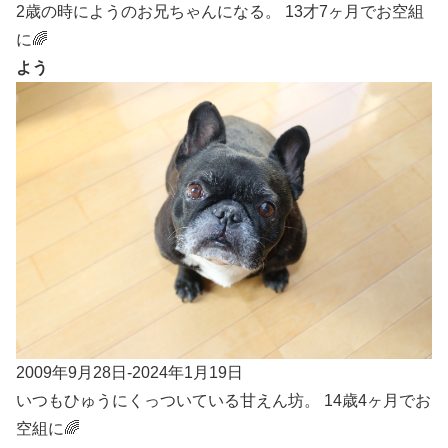
2歳の時にようのお兄ちゃんになる。 13才7ヶ月でお空組
に🌈
よう
2009年9月28日-2024年1月19日
いつもひゅうにくっついている甘えん坊。 14歳4ヶ月でお
空組に🌈