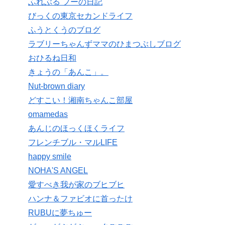
ふれぶる プーの日記
びっくの東京セカンドライフ
ふうとくうのブログ
ラブリーちゃんずママのひまつぶしブログ
おひるね日和
きょうの「あんこ」。
Nut-brown diary
どすこい！湘南ちゃんこ部屋
omamedas
あんじのほっくほくライフ
フレンチブル・マルLIFE
happy smile
NOHA'S ANGEL
愛すべき我が家のブヒブヒ
ハンナ＆ファビオに首ったけ
RUBUに夢ちゅー