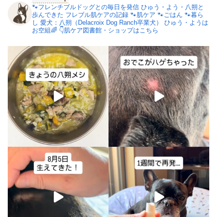
🐾フレンチブルドッグとの毎日を発信
ひゅう・よう・八朔と
歩んできた
フレブル肌ケアの記録
🐾肌ケア
🐾ごはん
🐾暮ら
し
愛犬：八朔（Delacroix Dog Ranch卒業犬）
ひゅう・ようは
お空組🌈
👇肌ケア図書館・ショップはこちら