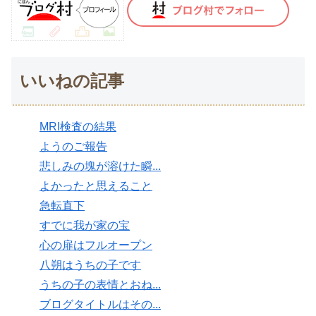
いいねの記事
MRI検査の結果
ようのご報告
悲しみの塊が溶けた瞬...
よかったと思えること
急転直下
すでに我が家の宝
心の扉はフルオープン
八朔はうちの子です
うちの子の表情とおね...
ブログタイトルはその...