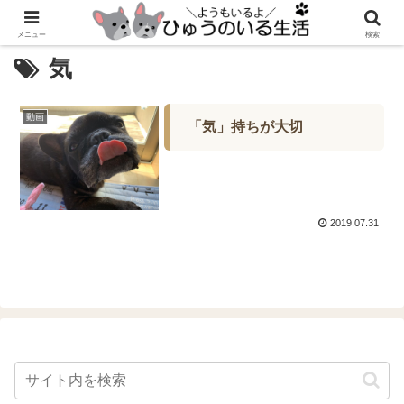
メニュー
検索
気
動画
「気」持ちが大切
2019.07.31