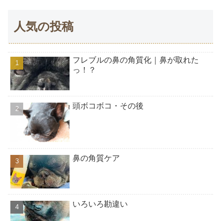
人気の投稿
フレブルの鼻の角質化｜鼻が取れた
っ！？
頭ボコボコ・その後
鼻の角質ケア
いろいろ勘違い