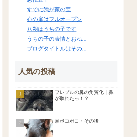
すでに我が家の宝
心の扉はフルオープン
八朔はうちの子です
うちの子の表情とおね...
ブログタイトルはその...
人気の投稿
フレブルの鼻の角質化｜鼻
が取れたっ！？
頭ボコボコ・その後