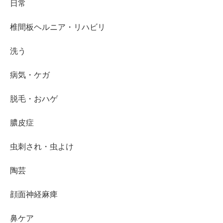
日常
椎間板ヘルニア・リハビリ
洗う
病気・ケガ
脱毛・おハゲ
膿皮症
虫刺され・虫よけ
陶芸
顔面神経麻痺
鼻ケア