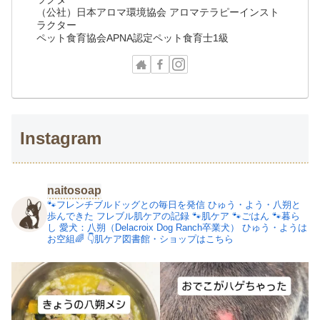
（公社）日本アロマ環境協会 アロマテラピーインスト
ラクター
ペット食育協会APNA認定ペット食育士1級
Instagram
naitosoap
🐾フレンチブルドッグとの毎日を発信
ひゅう・よう・八朔と
歩んできた
フレブル肌ケアの記録
🐾肌ケア
🐾ごはん
🐾暮ら
し
愛犬：八朔（Delacroix Dog Ranch卒業犬）
ひゅう・ようは
お空組🌈
👇肌ケア図書館・ショップはこちら