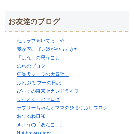
お友達のブログ
ねぇラブ聞いてっ…☆
我が家にゴン姫がやってきた
「はな」の思うこと
のわのブログ
狂暴犬シトラの大冒険！
ふれぶる プーの日記
びっくの東京セカンドライフ
ふうとくうのブログ
ラブリーちゃんずママのひまつぶしブログ
おひるね日和
きょうの「あんこ」。
Nut-brown diary