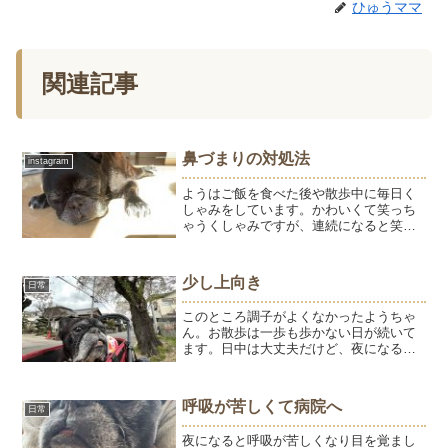
ひゅうママ
関連記事
鼻づまりの対処法
instagram
ようはご飯を食べた後や散歩中に毎日く
しゃみをしています。かわいくて笑っち
ゃうくしゃみですが、連続になると笑っ
ていられない。点鼻薬を入れるとくしゃ
みがでちゃうので、先生に相談したら鼻
づまりが落ち着いているなら止めていい
少し上向き
日常
と言われたので止めました...
このところ調子がよくなかったようちゃ
ん。お散歩は一歩も歩かない日が続いて
ます。日中は大丈夫だけど、夜になると
鼻が詰まって呼吸が苦しくなる。だいた
い2時、4時に起きて、リビングのトイレ
に連れて行き、鼻を拭いて点鼻薬を入れ
呼吸が苦しくて病院へ
日常
る。点鼻薬を入れると鼻...
夜になると呼吸が苦しくなり目を覚まし