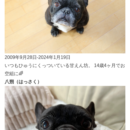
2009年9月28日-2024年1月19日
いつもひゅうにくっついている甘えん坊。 14歳4ヶ月でお
空組に🌈
八朔（はっさく）