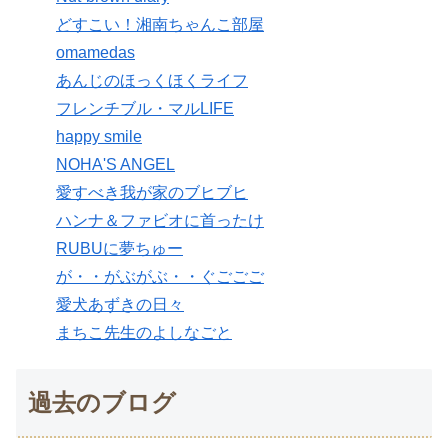
どすこい！湘南ちゃんこ部屋
omamedas
あんじのほっくほくライフ
フレンチブル・マルLIFE
happy smile
NOHA'S ANGEL
愛すべき我が家のブヒブヒ
ハンナ＆ファビオに首ったけ
RUBUに夢ちゅー
が・・がぶがぶ・・ぐごごご
愛犬あずきの日々
まちこ先生のよしなごと
過去のブログ