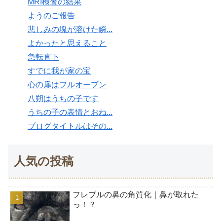
MRI検査の結果
ようのご報告
悲しみの塊が溶けた瞬...
よかったと思えること
急転直下
すでに我が家の宝
心の扉はフルオープン
八朔はうちの子です
うちの子の表情とおね...
ブログタイトルはその...
人気の投稿
フレブルの鼻の角質化｜鼻が取れた
っ！？