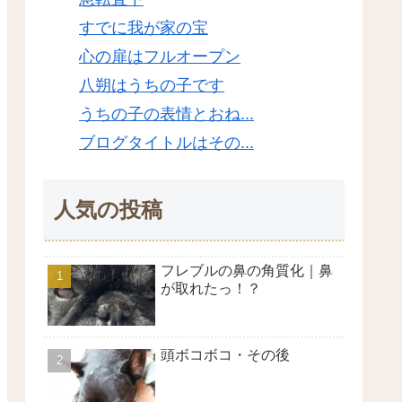
すでに我が家の宝
心の扉はフルオープン
八朔はうちの子です
うちの子の表情とおね...
ブログタイトルはその...
人気の投稿
フレブルの鼻の角質化｜鼻
が取れたっ！？
頭ボコボコ・その後