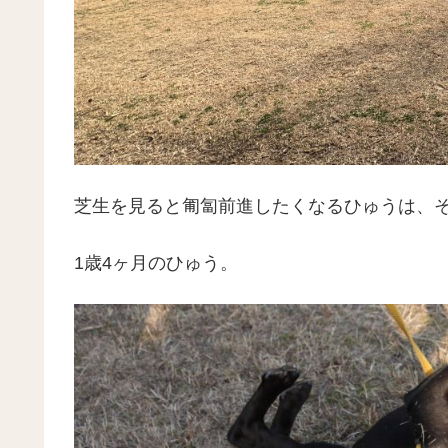
芝生を見ると匍匐前進したくなるひゅうは、
1歳4ヶ月のひゅう。