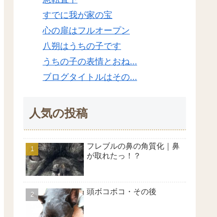
すでに我が家の宝
心の扉はフルオープン
八朔はうちの子です
うちの子の表情とおね...
ブログタイトルはその...
人気の投稿
フレブルの鼻の角質化｜鼻
が取れたっ！？
頭ボコボコ・その後