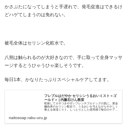
かさぶたになってしまうと手遅れで、発毛促進はできるけ
どハゲてしまうのは免れない。
被毛全体はセリシン化粧水で。
八朔は触られるのが大好きなので、手に取って全身マッサ
ージするとうひゃうひゃ楽しそうです。
毎日1本、かなりたっぷりスペシャルケアしてます。
フレブルはだやか セリシンうるおいミスト＜ゴ
ールド＞ | 内藤石けん教室
乾燥してカサつきやすいフレンチブルドッグの肌に。黄金
繭由来のセリシン配合で、うるおいを与えながらやさしく
整える保湿ミスト。しっとりとした使用感で毎日のケアに
おすすめ。
naitosoap.raku-uru.jp