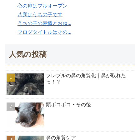
心の扉はフルオープン
八朔はうちの子です
うちの子の表情とおね...
ブログタイトルはその...
人気の投稿
フレブルの鼻の角質化｜鼻が取れた
っ！？
頭ボコボコ・その後
鼻の角質ケア