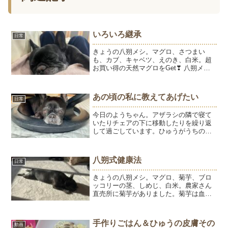
いろいろ継承
日常
きょうの八朔メシ。マグロ、さつまい
も、カブ、キャベツ、えのき、白米。超
お買い得の天然マグロをGet❣ 八朔メシ3
食分できました。我が家のソファは、八
朔のベッドです。第１ベッド。第２ベッ
ド。リビングで一番お気に入りのベッド
あの頃の私に教えてあげたい
日常
は、第2ベッド＆とう...
今日のようちゃん。アザラシの隣で寝て
いたりチェアの下に移動したりを繰り返
して過ごしています。ひゅうがうちの子
になった時からはじめたブログ。まだ小
さかったひゅうを画面で見ることができ
て嬉しいのと、そんなことをしていると1
八朔式健康法
日常
日があっという間に終わ...
きょうの八朔メシ。マグロ、菊芋、ブロ
ッコリーの茎、しめじ、白米。農家さん
直売所に菊芋がありました。菊芋は血糖
値の上昇を抑える、腸内環境を整える、
免疫力アップなどスーパーフードとして
知られていますが、犬にも同様の効果が
手作りごはん＆ひゅうの皮膚その
動画
あり、犬が食べてもOKな...