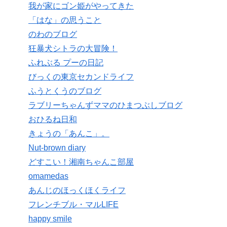
我が家にゴン姫がやってきた
「はな」の思うこと
のわのブログ
狂暴犬シトラの大冒険！
ふれぶる プーの日記
びっくの東京セカンドライフ
ふうとくうのブログ
ラブリーちゃんずママのひまつぶしブログ
おひるね日和
きょうの「あんこ」。
Nut-brown diary
どすこい！湘南ちゃんこ部屋
omamedas
あんじのほっくほくライフ
フレンチブル・マルLIFE
happy smile