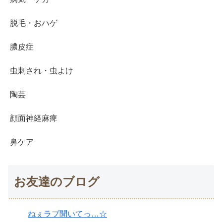
脱毛・おハゲ
膿皮症
虫刺され・虫よけ
陶芸
顔面神経麻痺
鼻ケア
お友達のブログ
ねぇラブ聞いてっ…☆