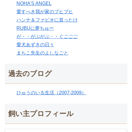
NOHA'S ANGEL
愛すべき我が家のブヒブヒ
ハンナ＆ファビオに首ったけ
RUBUに夢ちゅー
が・・がぶがぶ・・ぐごごご
愛犬あずきの日々
まちこ先生のよしなごと
過去のブログ
ひゅうのいる生活（2007-2009）
飼い主プロフィール