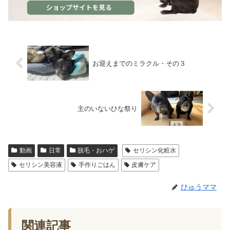
お迎えまでのミラクル・その３
主のいないひな祭り
動画
日常
脱毛・おハゲ
セリシン化粧水
セリシン美容液
手作りごはん
皮膚ケア
ひゅうママ
関連記事