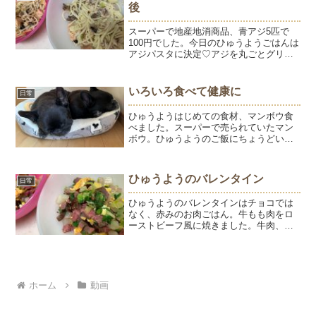
後
スーパーで地産地消商品、青アジ5匹で
100円でした。今日のひゅうようごはんは
アジパスタに決定♡アジを丸ごとグリル
で焼いて骨だけ外して内臓も皮もまるご
とあげます。パスタとキャベツ、残り物
の鮭を入れて完成。ようが好きなごはん
いろいろ食べて健康に
日常
です。いつもはスプー...
ひゅうようはじめての食材、マンボウ食
べました。スーパーで売られていたマン
ボウ。ひゅうようのご飯にちょうどいい
分量で、しかも半額だったので♡マンボ
ウ、さつまいも、いんげん、ごはん、白
ごま。人が食べられるものだし、白身魚
ひゅうようのバレンタイン
日常
だし、ひゅうようは美味し...
ひゅうようのバレンタインはチョコでは
なく、赤みのお肉ごはん。牛もも肉をロ
ーストビーフ風に焼きました。牛肉、
卵、大根、青梗菜。お肉たっぷりなので
炭水化物はなしにしました。いつも休憩
しながら食べるようは、好きなごはんだ
と休憩しないで食べる。休憩...
ホーム
動画