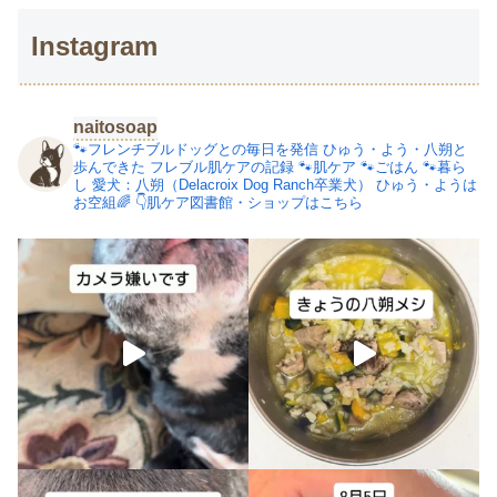
Instagram
naitosoap
🐾フレンチブルドッグとの毎日を発信
ひゅう・よう・八朔と
歩んできた
フレブル肌ケアの記録
🐾肌ケア
🐾ごはん
🐾暮ら
し
愛犬：八朔（Delacroix Dog Ranch卒業犬）
ひゅう・ようは
お空組🌈
👇肌ケア図書館・ショップはこちら