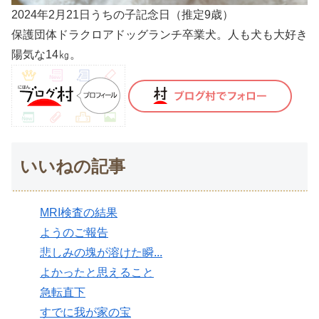
2024年2月21日うちの子記念日（推定9歳）
保護団体ドラクロアドッグランチ卒業犬。人も犬も大好き
陽気な14㎏。
いいねの記事
MRI検査の結果
ようのご報告
悲しみの塊が溶けた瞬...
よかったと思えること
急転直下
すでに我が家の宝