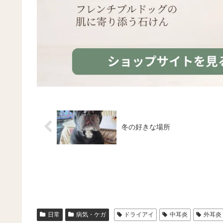
冬の好きな場所
日常
病気・ケガ
ドライアイ
中耳炎
外耳炎