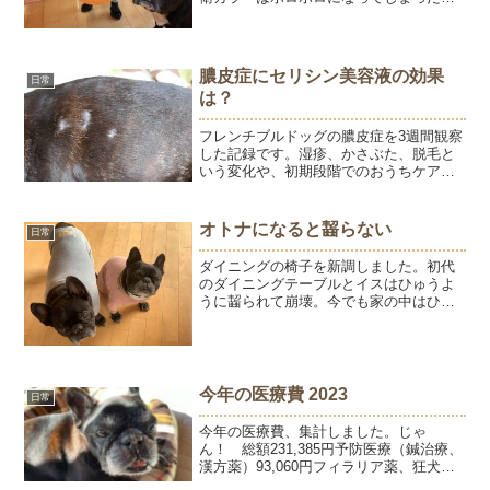
最初はガードになっていたけど慣れたひ
ゅうはどん兵衛を手で押し上げて目を掻
いたりするので、ダメでした。シャンプ
ーハ...
膿皮症にセリシン美容液の効果
日常
は？
フレンチブルドッグの膿皮症を3週間観察
した記録です。湿疹、かさぶた、脱毛と
いう変化や、初期段階でのおうちケアに
ついて写真とともにご紹介します。
オトナになると齧らない
日常
ダイニングの椅子を新調しました。初代
のダイニングテーブルとイスはひゅうよ
うに齧られて崩壊。今でも家の中はひゅ
うようの歯形だらけですが、さすがに大
人。もう何も齧らないし、新しい椅子に
興味すら持ちません。齧られることを心
配しないでいられるなんて...
今年の医療費 2023
日常
今年の医療費、集計しました。じゃ
ん！ 総額231,385円予防医療（鍼治療、
漢方薬）93,060円フィラリア薬、狂犬病
予防接種、お手入れ、目薬等 49,940円か