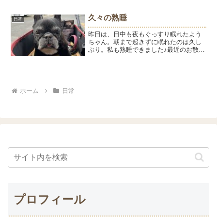
かりつけ医 88,385円今年は春に入院した
ので、いつもよりかかりました。でも...
久々の熟睡
日常
昨日は、日中も夜もぐっすり眠れたよう
ちゃん。朝まで起きずに眠れたのは久し
ぶり。私も熟睡できました♪最近のお散歩
は、カートから下ろしても1歩も歩かず。
通りすがりの人に声をかけてもらって
も、全く反応せず。（たぶん聞こえてい
ないから）ようが歩くの...
ホーム
日常
プロフィール