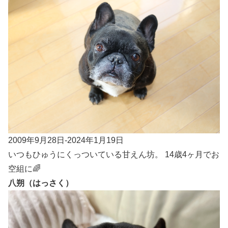
2009年9月28日-2024年1月19日
いつもひゅうにくっついている甘えん坊。 14歳4ヶ月でお
空組に🌈
八朔（はっさく）