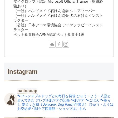
マイクロソフト認定 Microsoft Official Trainer（取得経
験あり）
（一社）ハンドメイド石けん協会 シニアソーパー
（一社）ハンドメイド石けん協会 犬の石けんインスト
ラクター
（公社）日本アロマ環境協会 アロマテラピーインスト
ラクター
ペット食育協会APNA認定ペット食育士1級
Instagram
naitosoap
🐾フレンチブルドッグとの毎日を発信
ひゅう・よう・八朔と
歩んできた
フレブル肌ケアの記録
🐾肌ケア
🐾ごはん
🐾暮ら
し
愛犬：八朔（Delacroix Dog Ranch卒業犬）
ひゅう・ようは
お空組🌈
👇肌ケア図書館・ショップはこちら