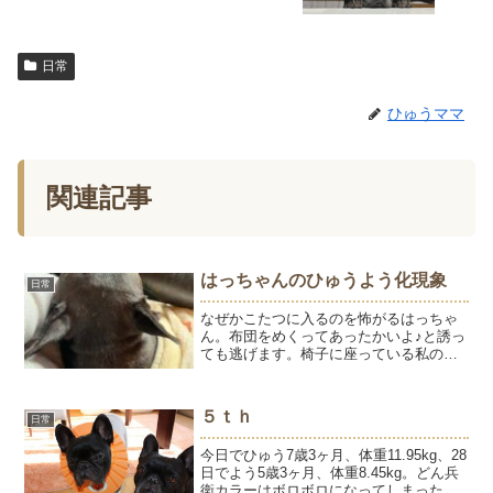
日常
ひゅうママ
関連記事
はっちゃんのひゅうよう化現象
日常
なぜかこたつに入るのを怖がるはっちゃ
ん。布団をめくってあったかいよ♪と誘っ
ても逃げます。椅子に座っている私の膝
に乗って布団をかけてもらうというのが
はっちゃんの入り方。ここがあったかい
というのはよくわかっていらっしゃる。
５ｔｈ
日常
そして、ますます八朔の...
今日でひゅう7歳3ヶ月、体重11.95kg、28
日でよう5歳3ヶ月、体重8.45kg。どん兵
衛カラーはボロボロになってしまったし