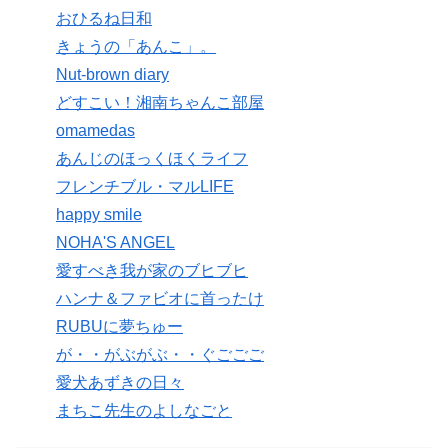
おひるね日和
きょうの「あんこ」。
Nut-brown diary
どすこい！湘南ちゃんこ部屋
omamedas
あんじのほっくほくライフ
フレンチブル・マルLIFE
happy smile
NOHA'S ANGEL
愛すべき我が家のブヒブヒ
ハンナ＆ファビオに首ったけ
RUBUに夢ちゅー
が・・がぶがぶ・・ぐごごご
愛犬あずきの日々
まちこ先生のよしなごと