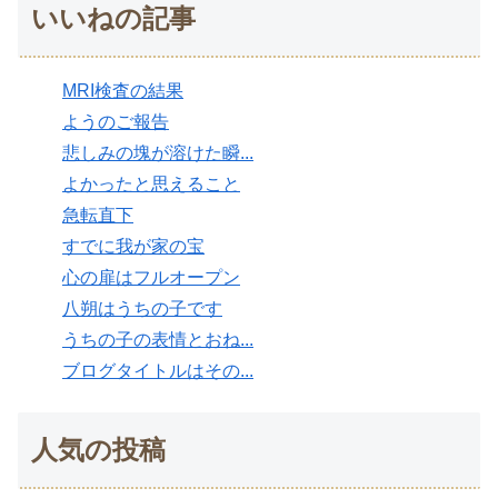
いいねの記事
MRI検査の結果
ようのご報告
悲しみの塊が溶けた瞬...
よかったと思えること
急転直下
すでに我が家の宝
心の扉はフルオープン
八朔はうちの子です
うちの子の表情とおね...
ブログタイトルはその...
人気の投稿