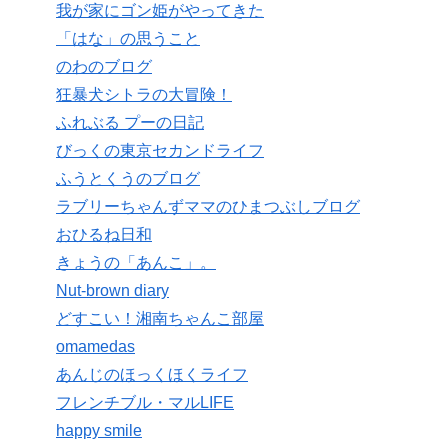
我が家にゴン姫がやってきた
「はな」の思うこと
のわのブログ
狂暴犬シトラの大冒険！
ふれぶる プーの日記
びっくの東京セカンドライフ
ふうとくうのブログ
ラブリーちゃんずママのひまつぶしブログ
おひるね日和
きょうの「あんこ」。
Nut-brown diary
どすこい！湘南ちゃんこ部屋
omamedas
あんじのほっくほくライフ
フレンチブル・マルLIFE
happy smile