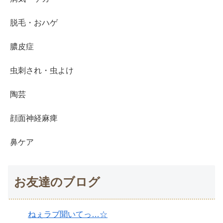
脱毛・おハゲ
膿皮症
虫刺され・虫よけ
陶芸
顔面神経麻痺
鼻ケア
お友達のブログ
ねぇラブ聞いてっ…☆