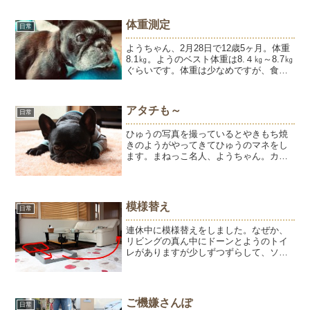
体重測定
日常
ようちゃん、2月28日で12歳5ヶ月。体重
8.1㎏。ようのベスト体重は8.４㎏～8.7㎏
ぐらいです。体重は少なめですが、食欲
はあるし、まぁまぁ調子よく過ごしてい
ます。抱っこした感じはさほど変わりな
いですが、おしりから足の筋肉はやせた
アタチも～
日常
感じがし...
ひゅうの写真を撮っているとやきもち焼
きのようがやってきてひゅうのマネをし
ます。まねっこ名人、ようちゃん。カメ
ラは好きじゃないのにひゅうがやっても
らっていることはアタチもやってもらい
たいらしい。
模様替え
日常
連休中に模様替えをしました。なぜか、
リビングの真ん中にドーンとようのトイ
レがありますが少しずつずらして、ソフ
ァの後ろに移動する予定。毎日少しずつ
ずらしてここまで来た。今のところ失敗
なし♪頼むよ、ようちゃん。僕はかんけー
ないもんねって顔してる...
ご機嫌さんぽ
日常