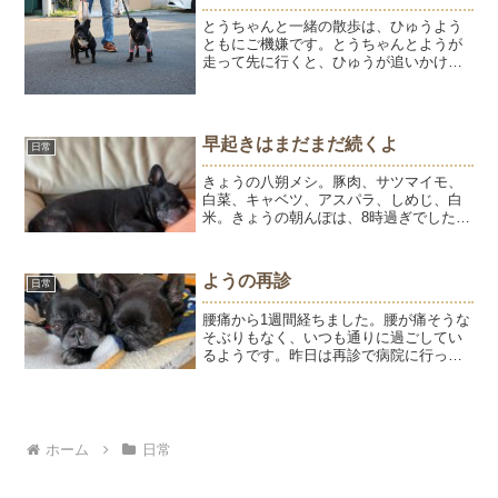
とうちゃんと一緒の散歩は、ひゅうよう
ともにご機嫌です。とうちゃんとようが
走って先に行くと、ひゅうが追いかけま
す。お散歩の半分は歩いて、半分はカー
トに乗ってるひゅう。カートの中でお座
りするときは歩く気ゼロで、立ったまま
乗るときはもうちょっと歩...
早起きはまだまだ続くよ
日常
きょうの八朔メシ。豚肉、サツマイモ、
白菜、キャベツ、アスパラ、しめじ、白
米。きょうの朝んぽは、8時過ぎでした。
涼しくなってきたし、いいかなー？と思
ったのですが、八朔にはまだ暑いようで
バテバテでした。もうしばらく早起き生
ようの再診
日常
活が続きそうです。
腰痛から1週間経ちました。腰が痛そうな
そぶりもなく、いつも通りに過ごしてい
るようです。昨日は再診で病院に行って
きました。ひゅうも今年最後の爪切り＆
肛門腺＆耳掃除で同行。触診してもら
い、痛そうな感じもないので様子見に。
原因は特定できないけど寒...
ホーム
日常