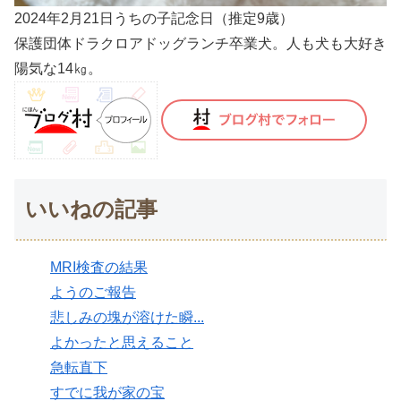
2024年2月21日うちの子記念日（推定9歳）
保護団体ドラクロアドッグランチ卒業犬。人も犬も大好き
陽気な14㎏。
いいねの記事
MRI検査の結果
ようのご報告
悲しみの塊が溶けた瞬...
よかったと思えること
急転直下
すでに我が家の宝