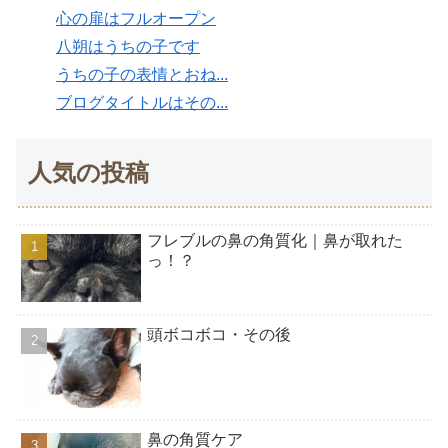
心の扉はフルオープン
八朔はうちの子です
うちの子の表情とおね...
ブログタイトルはその...
人気の投稿
フレブルの鼻の角質化｜鼻が取れた
っ！？
頭ボコボコ・その後
鼻の角質ケア