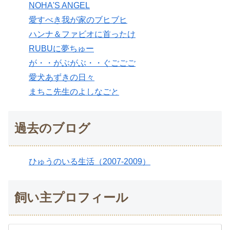
NOHA'S ANGEL
愛すべき我が家のブヒブヒ
ハンナ＆ファビオに首ったけ
RUBUに夢ちゅー
が・・がぶがぶ・・ぐごごご
愛犬あずきの日々
まちこ先生のよしなごと
過去のブログ
ひゅうのいる生活（2007-2009）
飼い主プロフィール