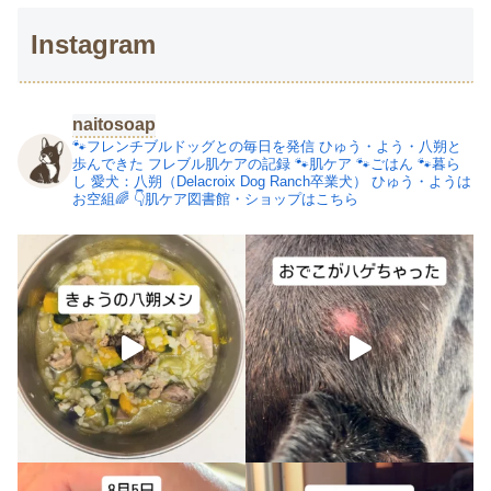
Instagram
naitosoap
🐾フレンチブルドッグとの毎日を発信
ひゅう・よう・八朔と
歩んできた
フレブル肌ケアの記録
🐾肌ケア
🐾ごはん
🐾暮ら
し
愛犬：八朔（Delacroix Dog Ranch卒業犬）
ひゅう・ようは
お空組🌈
👇肌ケア図書館・ショップはこちら